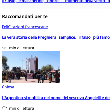
Il Covid, le mascherine, l'onore: il "momento della verità" 
Raccomandati per te
FeliCitazioni francescane
La vera storia della Preghiera semplice, il falso più fam
1 min di lettura
Chiesa
L'Argentina si mobilita nel nome del vescovo Angelelli e dei
1 min di lettura