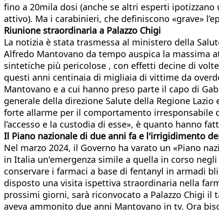
fino a 20mila dosi (anche se altri esperti ipotizzano 
attivo). Ma i carabinieri, che definiscono «grave» l’e
Riunione straordinaria a Palazzo Chigi
La notizia è stata trasmessa al ministero della Salut
Alfredo Mantovano da tempo auspica la massima atte
sintetiche più pericolose , con effetti decine di vol
questi anni centinaia di migliaia di vittime da ove
Mantovano e a cui hanno preso parte il capo di Gabine
generale della direzione Salute della Regione Lazio e
forte allarme per il comportamento irresponsabile di
l’accesso e la custodia di esse», è quanto hanno fatto
Il Piano nazionale di due anni fa e l'irrigidimento dei
Nel marzo 2024, il Governo ha varato un «Piano nazion
in Italia un'emergenza simile a quella in corso negli S
conservare i farmaci a base di fentanyl in armadi bli
disposto una visita ispettiva straordinaria nella farm
prossimi giorni, sarà riconvocato a Palazzo Chigi il
aveva ammonito due anni Mantovano in tv. Ora bisog