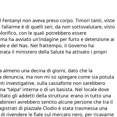
l Fentanyl non aveva preso corpo. Timori tanti, viste
’allarme è di quelli seri, da non sottovalutare, visto
lorifico, con le quali potrebbero essere
Roma ha avviato un’indagine per furto e detenzione ai
iale e del Nas. Nel frattempo, il Governo ha
ta il ministero della Salute ha attivato i propri
da almeno una decina di giorni, dato che la
o la denuncia, ma non mi so spiegare come sia potuta
ti investigative, sulla cassaforte non sarebbero
na “talpa” interna o di un basista. Nel locale dove
tato gli addetti della struttura: erano in tutto una
rabinieri avrebbero sentito alcune persone che tra il
magistrati di piazzale Clodio è stata trasmessa una
 di rivendere le fiale sul mercato nero, per ricavarne