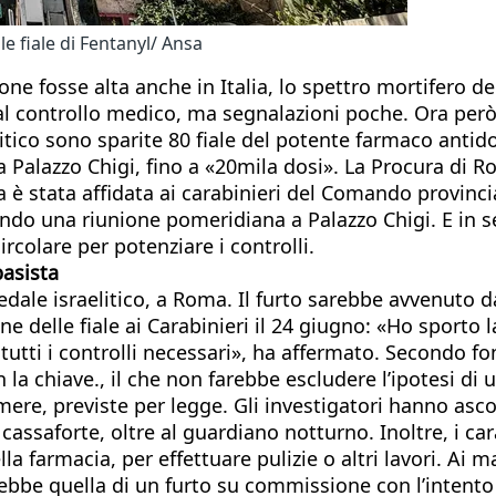
e fiale di Fentanyl/ Ansa
ne fosse alta anche in Italia, lo spettro mortifero de
dal controllo medico, ma segnalazioni poche. Ora però l
itico sono sparite 80 fiale del potente farmaco antido
a Palazzo Chigi, fino a «20mila dosi». La Procura di 
ga è stata affidata ai carabinieri del Comando provinc
o una riunione pomeridiana a Palazzo Chigi. E in sera
ircolare per potenziare i controlli.
basista
pedale israelitico, a Roma. Il furto sarebbe avvenuto 
ne delle fiale ai Carabinieri il 24 giugno: «Ho sport
tti i controlli necessari», ha affermato. Secondo fon
la chiave., il che non farebbe escludere l’ipotesi di u
ere, previste per legge. Gli investigatori hanno ascol
assaforte, oltre al guardiano notturno. Inoltre, i ca
la farmacia, per effettuare pulizie o altri lavori. Ai 
arebbe quella di un furto su commissione con l’intento