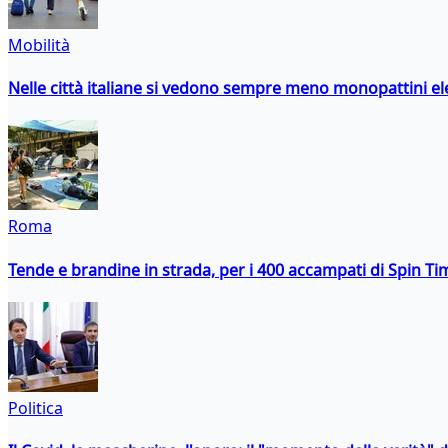
Mobilità
Nelle città italiane si vedono sempre meno monopattini ele
Roma
Tende e brandine in strada, per i 400 accampati di Spin T
Politica