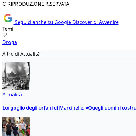
© RIPRODUZIONE RISERVATA
Seguici anche su Google Discover di Avvenire
Temi
Droga
Altro di Attualità
Attualità
L’orgoglio degli orfani di Marcinelle: «Quegli uomini costr