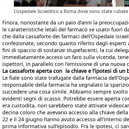
L’ospedale Israelitico a Roma dove sono state rubate l
Finora, nonostante da un paio d’anni la preoccupazio
le caratteristiche letali del farmaco se usato fuori 
che dalla cassaforte dei farmaci dell’Ospedale israel
confezionate, secondo quanto riferito dagli esperti 
fini di spaccio di sostanze stupefacenti, la cui dele
immediatamente acceso un faro sulla vicenda, tenend
ispettori, in parallelo con l’emissione di una nuova c
La cassaforte aperta con la chiave e l’ipotesi di un 
Le fiale sono state trafugate dalla farmacia dell’Os
responsabile della farmacia ha segnalato la sparizio
succedere una cosa simile. Abbiamo sempre svolto tu
evidenti segni di scasso. Potrebbe essere aperta con 
era custodita, non sarebbero state attivate videocam
decina coloro che avevano accesso alla chiave della c
22 e il 24 giugno hanno avuto accesso all'interno del
prima informativa sull’episodio. Fra le ipotesi, ci s