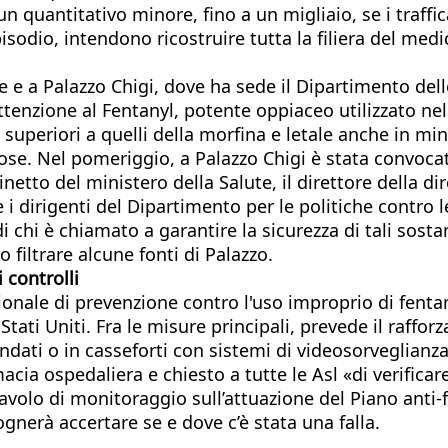
un quantitativo minore, fino a un migliaio, se i traffi
pisodio, intendono ricostruire tutta la filiera del medi
e e a Palazzo Chigi, dove ha sede il Dipartimento dell
nzione al Fentanyl, potente oppiaceo utilizzato nel
te superiori a quelli della morfina e letale anche in 
rdose. Nel pomeriggio, a Palazzo Chigi è stata convoc
tto del ministero della Salute, il direttore della dire
 i dirigenti del Dipartimento per le politiche contro 
 chi è chiamato a garantire la sicurezza di tali sost
 filtrare alcune fonti di Palazzo.
 controlli
ale di prevenzione contro l'uso improprio di fentanyl 
tati Uniti. Fra le misure principali, prevede il rafforza
ndati o in casseforti con sistemi di videosorveglianza 
acia ospedaliera e chiesto a tutte le Asl «di verificar
 tavolo di monitoraggio sull’attuazione del Piano anti
nerà accertare se e dove c’è stata una falla.