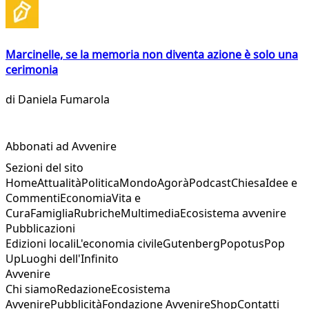
Marcinelle, se la memoria non diventa azione è solo una
cerimonia
di
Daniela Fumarola
Abbonati ad Avvenire
Sezioni del sito
Home
Attualità
Politica
Mondo
Agorà
Podcast
Chiesa
Idee e
Commenti
Economia
Vita e
Cura
Famiglia
Rubriche
Multimedia
Ecosistema avvenire
Pubblicazioni
Edizioni locali
L'economia civile
Gutenberg
Popotus
Pop
Up
Luoghi dell'Infinito
Avvenire
Chi siamo
Redazione
Ecosistema
Avvenire
Pubblicità
Fondazione Avvenire
Shop
Contatti