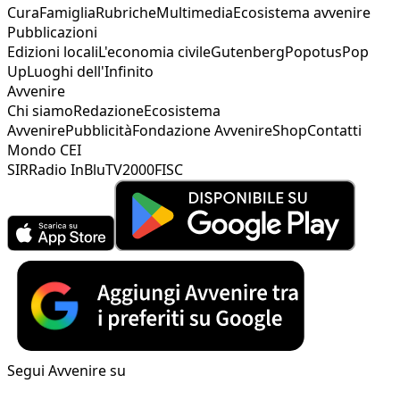
Cura
Famiglia
Rubriche
Multimedia
Ecosistema avvenire
Pubblicazioni
Edizioni locali
L'economia civile
Gutenberg
Popotus
Pop
Up
Luoghi dell'Infinito
Avvenire
Chi siamo
Redazione
Ecosistema
Avvenire
Pubblicità
Fondazione Avvenire
Shop
Contatti
Mondo CEI
SIR
Radio InBlu
TV2000
FISC
Segui Avvenire su