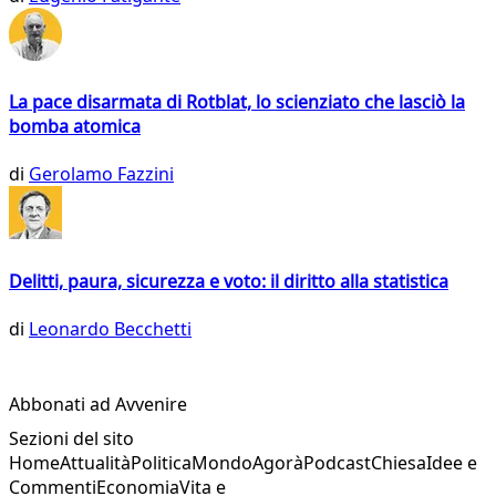
La pace disarmata di Rotblat, lo scienziato che lasciò la
bomba atomica
di
Gerolamo Fazzini
Delitti, paura, sicurezza e voto: il diritto alla statistica
di
Leonardo Becchetti
Abbonati ad Avvenire
Sezioni del sito
Home
Attualità
Politica
Mondo
Agorà
Podcast
Chiesa
Idee e
Commenti
Economia
Vita e