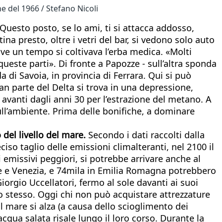
e del 1966 / Stefano Nicoli
 Questo posto, se lo ami, ti si attacca addosso,
na presto, oltre i vetri del bar, si vedono solo auto
dove un tempo si coltivava l’erba medica. «Molti
queste parti». Di fronte a Papozze - sull’altra sponda
 di Savoia, in provincia di Ferrara. Qui si può
Gran parte del Delta si trova in una depressione,
 avanti dagli anni 30 per l’estrazione del metano. A
sull’ambiente. Prima delle bonifiche, a dominare
o del livello del mare.
Secondo i dati raccolti dalla
so taglio delle emissioni climalteranti, nel 2100 il
emissivi peggiori, si potrebbe arrivare anche al
sine e Venezia, e 74mila in Emilia Romagna potrebbero
Giorgio Uccellatori, fermo al sole davanti ai suoi
 lo stesso. Oggi chi non può acquistare attrezzature
 il mare si alza (a causa dello scioglimento dei
acqua salata risale lungo il loro corso. Durante la