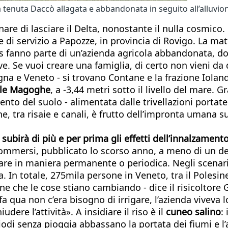
a tenuta Daccò allagata e abbandonata in seguito all’alluvion
are di lasciare il Delta, nonostante il nulla cosmico.
di servizio a Papozze, in provincia di Rovigo. La matti
silos fanno parte di un’azienda agricola abbandonata, 
ve. Se vuoi creare una famiglia, di certo non vieni da 
na e Veneto - si trovano Contane e la frazione Iolanda
lle Magoghe
, a -3,44 metri sotto il livello del mare. 
ento del suolo - alimentata dalle trivellazioni portate
ne, tra risaie e canali, è frutto dell’impronta umana 
ia subirà di più e per prima gli effetti dell’innalzament
mmersi, pubblicato lo scorso anno, a meno di un deci
are in maniera permanente o periodica. Negli scenari 
ra. In totale, 275mila persone in Veneto, tra il Pole
one che le cose stiano cambiando - dice il risicoltore 
 fa qua non c’era bisogno di irrigare, l’azienda viveva
dere l’attività». A insidiare il riso è il
cuneo salino
:
riodi senza pioggia abbassano la portata dei fiumi e l’