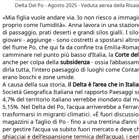
Delta Del Po - Agosto 2025 - Veduta aerea della Risai
«Mia figlia vuole andare via. Io non riesco a immagin
proprio come l’umidità». Anna lavora in una stazione 
di passaggio, prati deserti e grandi silos gialli. I 
giovani - aggiunge - sono costretti a spostarsi altro
del fiume Po, che qui fa da confine tra Emilia-Romag
camminare nel punto più basso d’Italia, la
Corte de
anche per colpa della
subsidenza
- ossia l’abbassam
dirla tutta, l’intero paesaggio di luoghi come Conta
erano boschi e zone umide.
A causa della sua storia,
il Delta è l’area che in Ital
Società Geografica Italiana nel rapporto Paesaggi so
4,7% del territorio italiano verrebbe inondato dal m
5,15%. Nel Delta del Po, l’acqua arriverebbe a Ferra
trasformarsi in migranti climatici. «È fuori discussi
magazzini a Taglio di Po - fino a una trentina d’anni
per gestire l’acqua va subito fuori mercato e deve chiu
ghiacciai e dell’espansione termica dell’acqua), i pe