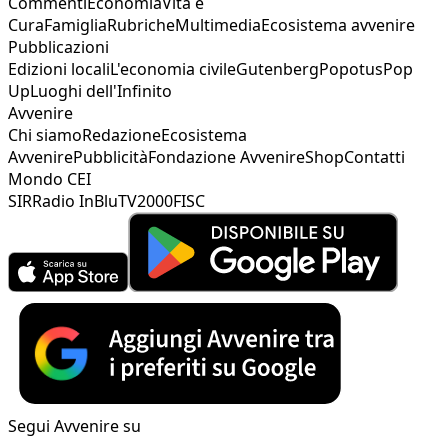
Commenti
Economia
Vita e
Cura
Famiglia
Rubriche
Multimedia
Ecosistema avvenire
Pubblicazioni
Edizioni locali
L'economia civile
Gutenberg
Popotus
Pop
Up
Luoghi dell'Infinito
Avvenire
Chi siamo
Redazione
Ecosistema
Avvenire
Pubblicità
Fondazione Avvenire
Shop
Contatti
Mondo CEI
SIR
Radio InBlu
TV2000
FISC
Segui Avvenire su