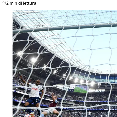
2 min di lettura