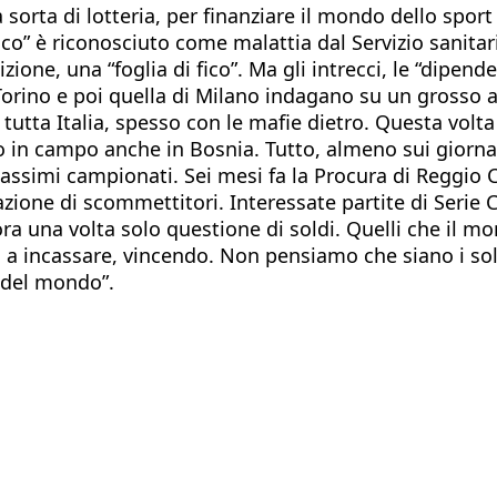
rta di lotteria, per finanziare il mondo dello sport e
ico” è riconosciuto come malattia dal Servizio sanitari
zione, una “foglia di fico”. Ma gli intrecci, le “dipe
orino e poi quella di Milano indagano su un grosso af
tutta Italia, spesso con le mafie dietro. Questa volta 
 in campo anche in Bosnia. Tutto, almeno sui giornali,
ssimi campionati. Sei mesi fa la Procura di Reggio Ca
zazione di scommettitori. Interessate partite di Serie
a una volta solo questione di soldi. Quelli che il mo
a a incassare, vincendo. Non pensiamo che siano i soldi
o del mondo”.