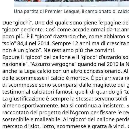
Una partita di Premier League, il campionato di calc
Due “giochi”. Uno del quale sono piene le pagine dei g
“gioco” perdente. Così come accade ormai da 12 anni
poco più. È il “gioco” d’azzardo che, come abbiamo sc
“solo” 84,4 nel 2014. Sempre 12 anni ma di crescita
non è un gioco”. Ne restiamo più che convinti.
Eppure il “gioco” del pallone e il “gioco” d’azzardo 
nazionale”, “Azzurro vergogna” quando nel 2016 la 
anche la Lega calcio con un altro concessionario. All
delle scommesse il calcio è morto». È poi arrivata ne
di scommesse sono scomparsi dalle magliette dei gio
testimonial calciatori famosi, quelli di quando gli “a
La giustificazione è sempre la stessa: servono soldi
almeno sportivamente. Ma si continua a insistere.
raccontato del progetto dell’Agcom per fissare le re
sostenibile e malleabile. Al “gioco” del pallone per
mercato di slot, lotto, scommesse e gratta & vinci.