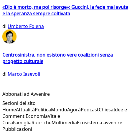
«Dio è morto, ma poi risorge»: Guccini, la fede mai avuta
e la speranza sempre coltivata
di
Umberto Folena
Centrosinistra, non esistono vere coalizioni senza
progetto culturale
di
Marco Iasevoli
Abbonati ad Avvenire
Sezioni del sito
Home
Attualità
Politica
Mondo
Agorà
Podcast
Chiesa
Idee e
Commenti
Economia
Vita e
Cura
Famiglia
Rubriche
Multimedia
Ecosistema avvenire
Pubblicazioni