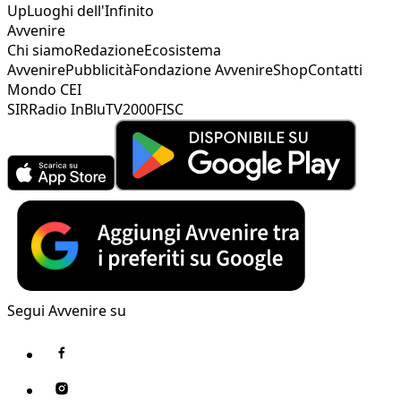
Up
Luoghi dell'Infinito
Avvenire
Chi siamo
Redazione
Ecosistema
Avvenire
Pubblicità
Fondazione Avvenire
Shop
Contatti
Mondo CEI
SIR
Radio InBlu
TV2000
FISC
Segui Avvenire su