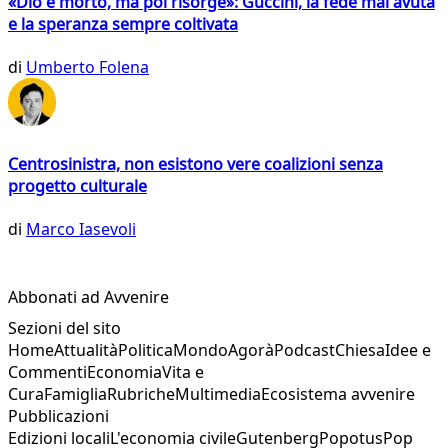
«Dio è morto, ma poi risorge»: Guccini, la fede mai avuta
e la speranza sempre coltivata
di
Umberto Folena
Centrosinistra, non esistono vere coalizioni senza
progetto culturale
di
Marco Iasevoli
Abbonati ad Avvenire
Sezioni del sito
Home
Attualità
Politica
Mondo
Agorà
Podcast
Chiesa
Idee e
Commenti
Economia
Vita e
Cura
Famiglia
Rubriche
Multimedia
Ecosistema avvenire
Pubblicazioni
Edizioni locali
L'economia civile
Gutenberg
Popotus
Pop