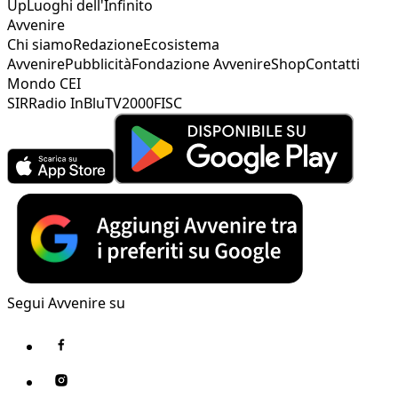
Up
Luoghi dell'Infinito
Avvenire
Chi siamo
Redazione
Ecosistema
Avvenire
Pubblicità
Fondazione Avvenire
Shop
Contatti
Mondo CEI
SIR
Radio InBlu
TV2000
FISC
Segui Avvenire su