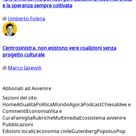
e la speranza sempre coltivata
di
Umberto Folena
Centrosinistra, non esistono vere coalizioni senza
progetto culturale
di
Marco Iasevoli
Abbonati ad Avvenire
Sezioni del sito
Home
Attualità
Politica
Mondo
Agorà
Podcast
Chiesa
Idee e
Commenti
Economia
Vita e
Cura
Famiglia
Rubriche
Multimedia
Ecosistema avvenire
Pubblicazioni
Edizioni locali
L'economia civile
Gutenberg
Popotus
Pop