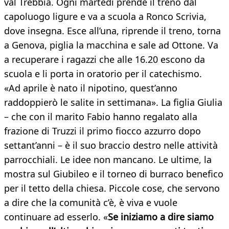
val Trebbia. Ogni martedì prende il treno dal
capoluogo ligure e va a scuola a Ronco Scrivia,
dove insegna. Esce all’una, riprende il treno, torna
a Genova, piglia la macchina e sale ad Ottone. Va
a recuperare i ragazzi che alle 16.20 escono da
scuola e li porta in oratorio per il catechismo.
«Ad aprile è nato il nipotino, quest’anno
raddoppierò le salite in settimana». La figlia Giulia
– che con il marito Fabio hanno regalato alla
frazione di Truzzi il primo fiocco azzurro dopo
settant’anni – è il suo braccio destro nelle attività
parrocchiali. Le idee non mancano. Le ultime, la
mostra sul Giubileo e il torneo di burraco benefico
per il tetto della chiesa. Piccole cose, che servono
a dire che la comunità c’è, è viva e vuole
continuare ad esserlo. «
Se iniziamo a dire siamo