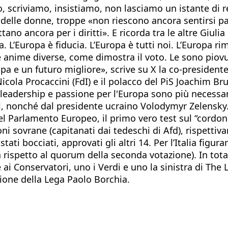
mo, scriviamo, insistiamo, non lasciamo un istante di 
ti delle donne, troppe «non riescono ancora sentirsi 
ano ancora per i diritti». E ricorda tra le altre Giuli
 L’Europa è fiducia. L’Europa è tutti noi. L’Europa rim
anime diverse, come dimostra il voto. Le sono piovu
pa e un futuro migliore», scrive su X la co-presidente
icola Procaccini (FdI) e il polacco del PiS Joachim B
a leadership e passione per l'Europa sono più necessa
l, nonché dal presidente ucraino Volodymyr Zelensky
el Parlamento Europeo, il primo vero test sul “cordone
ioni sovrane (capitanati dai tedeschi di Afd), rispett
ati bocciati, approvati gli altri 14. Per l’Italia figur
rispetto al quorum della seconda votazione). In totale
ai Conservatori, uno i Verdi e uno la sinistra di The 
one della Lega Paolo Borchia.