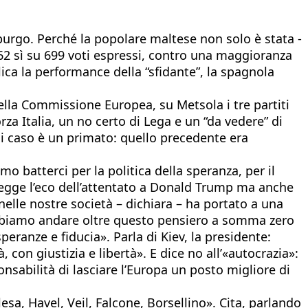
burgo. Perché la popolare maltese non solo è stata -
62 sì su 699 voti espressi, contro una maggioranza
lica la performance della “sfidante”, la spagnola
ella Commissione Europea, su Metsola i tre partiti
za Italia, un no certo di Lega e un “da vedere” di
gni caso è un primato: quello precedente era
 batterci per la politica della speranza, per il
legge l’eco dell’attentato a Donald Trump ma anche
nelle nostre società – dichiara – ha portato a una
. Dobbiamo andare oltre questo pensiero a somma zero
eranze e fiducia». Parla di Kiev, la presidente:
 con giustizia e libertà». E dice no all’«autocrazia»:
nsabilità di lasciare l’Europa un posto migliore di
a, Havel, Veil, Falcone, Borsellino». Cita, parlando