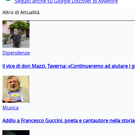
Seguici anche su Google Discover di Avvenire
Altro di Attualità
Dipendenze
il vice di don Mazzi, Taverna: «Continueremo ad aiutare i gi
Musica
Addio a Francesco Guccini, poeta e cantautore nella storia 