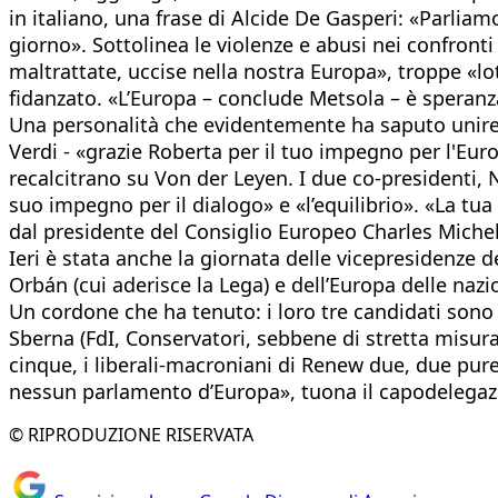
in italiano, una frase di Alcide De Gasperi: «Parlia
giorno». Sottolinea le violenze e abusi nei confron
maltrattate, uccise nella nostra Europa», troppe «lott
fidanzato. «L’Europa – conclude Metsola – è speranza.
Una personalità che evidentemente ha saputo unire 
Verdi - «grazie Roberta per il tuo impegno per l'Euro
recalcitrano su Von der Leyen. I due co-presidenti, N
suo impegno per il dialogo» e «l’equilibrio». «La tu
dal presidente del Consiglio Europeo Charles Miche
Ieri è stata anche la giornata delle vicepresidenze d
Orbán (cui aderisce la Lega) e dell’Europa delle naz
Un cordone che ha tenuto: i loro tre candidati sono st
Sberna (FdI, Conservatori, sebbene di stretta misura 
cinque, i liberali-macroniani di Renew due, due pure 
nessun parlamento d’Europa», tuona il capodelegazi
© RIPRODUZIONE RISERVATA