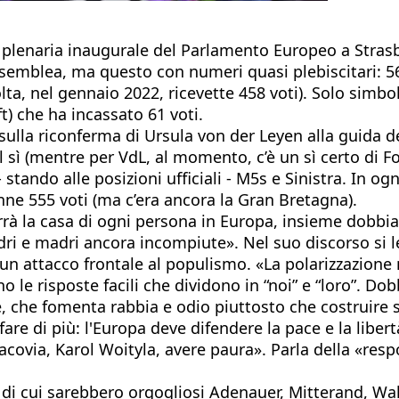
ne plenaria inaugurale del Parlamento Europeo a Stras
ssemblea, ma questo con numeri quasi plebiscitari: 5
lta, nel gennaio 2022, ricevette 458 voti). Solo simbo
t) che ha incassato 61 voti.
sulla riconferma di Ursula von der Leyen alla guida d
sì (mentre per VdL, al momento, c’è un sì certo di For
stando alle posizioni ufficiali - M5s e Sinistra. In o
nne 555 voti (ma c’era ancora la Gran Bretagna).
rà la casa di ogni persona in Europa, insieme dobbiamo
dri e madri ancora incompiute». Nel suo discorso si 
 un attacco frontale al populismo. «La polarizzazione 
Sono le risposte facili che dividono in “noi” e “loro”
 che fomenta rabbia e odio piuttosto che costruire sp
e di più: l'Europa deve difendere la pace e la libertà,
ovia, Karol Woityla, avere paura». Parla della «respo
i cui sarebbero orgogliosi Adenauer, Mitterand, Wales