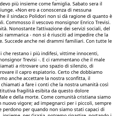
edevo più insieme come famiglia. Sabato sera il
ggiunge. «Non ero a conoscenza di nessuna
he il sindaco Polidori non si dà ragione di quanto è
ali. Commosso il vescovo monsignor Enrico Trevisi.
. Nonostante l’attivazione dei servizi sociali, del
si rammarica - non si è riusciti ad impedire che la
re. Succede anche nei drammi familiari. Con tutte le
 che restano i più indifesi, vittime innocenti,
e monsignor Trevisi -. E ci rammentano che il male
amati a ritrovare uno spazio di silenzio, di
 trovare il capro espiatorio. Certo che dobbiamo
o anche accettare la nostra sconfitta, il
chiamati a fare i conti che la nostra umanità così
titutiva fragilità esibita da questo dolore
 Male e della morte. Come comunità cristiana siamo
on nuovo vigore; ad impegnarci per i piccoli, sempre
re perdono per quando non siamo stati capaci di
ì, insieme, per Grazia, potremo ripartire, portando i