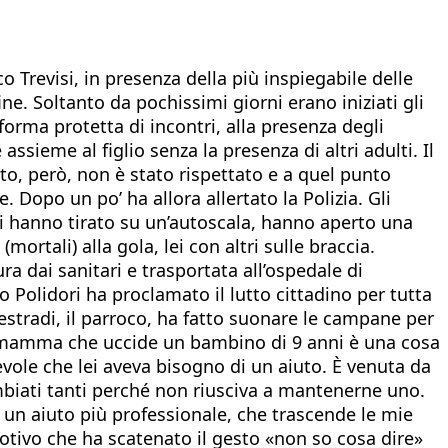
Trevisi, in presenza della più inspiegabile delle
ne. Soltanto da pochissimi giorni erano iniziati gli
forma protetta di incontri, alla presenza degli
ssieme al figlio senza la presenza di altri adulti. Il
to, però, non è stato rispettato e a quel punto
Dopo un po’ ha allora allertato la Polizia. Gli
gili hanno tirato su un’autoscala, hanno aperto una
mortali) alla gola, lei con altri sulle braccia.
ra dai sanitari e trasportata all’ospedale di
lo Polidori ha proclamato il lutto cittadino per tutta
estradi, il parroco, ha fatto suonare le campane per
na mamma che uccide un bambino di 9 anni è una cosa
vole che lei aveva bisogno di un aiuto. È venuta da
mbiati tanti perché non riusciva a mantenerne uno.
 un aiuto più professionale, che trascende le mie
motivo che ha scatenato il gesto «non so cosa dire»