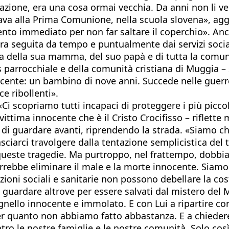
azione, era una cosa ormai vecchia. Da anni non li v
rava alla Prima Comunione, nella scuola slovena», a
vento immediato per non far saltare il coperchio». Anc
era seguita da tempo e puntualmente dai servizi soci
a della sua mamma, del suo papà e di tutta la comunità
s parrocchiale e della comunità cristiana di Muggia – 
nnocente: un bambino di nove anni. Succede nelle guer
ce ribollenti».
i scopriamo tutti incapaci di proteggere i più piccoli
vittima innocente che è il Cristo Crocifisso – riflett
 di guardare avanti, riprendendo la strada. «Siamo chi
sciarci travolgere dalla tentazione semplicistica del
ueste tragedie. Ma purtroppo, nel frattempo, dobbiam
rrebbe eliminare il male e la morte innocente. Siamo 
tuzioni sociali e sanitarie non possono debellare la cos
 guardare altrove per essere salvati dal mistero del
Agnello innocente e immolato. E con Lui a ripartire c
 per quanto non abbiamo fatto abbastanza. E a chiede
ntro le nostre famiglie e le nostre comunità. Solo cos