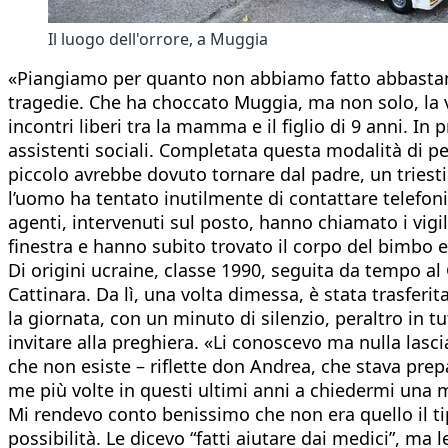
Il luogo dell'orrore, a Muggia
«Piangiamo per quanto non abbiamo fatto abbastanza».
tragedie. Che ha choccato Muggia, ma non solo, la vic
incontri liberi tra la mamma e il figlio di 9 anni. I
assistenti sociali. Completata questa modalità di perc
piccolo avrebbe dovuto tornare dal padre, un triesti
l’uomo ha tentato inutilmente di contattare telefoni
agenti, intervenuti sul posto, hanno chiamato i vigil
finestra e hanno subito trovato il corpo del bimbo e la
Di origini ucraine, classe 1990, seguita da tempo al 
Cattinara. Da lì, una volta dimessa, è stata trasferit
la giornata, con un minuto di silenzio, peraltro in
invitare alla preghiera. «Li conoscevo ma nulla la
che non esiste – riflette don Andrea, che stava pre
me più volte in questi ultimi anni a chiedermi una 
Mi rendevo conto benissimo che non era quello il tip
possibilità. Le dicevo “fatti aiutare dai medici”, ma