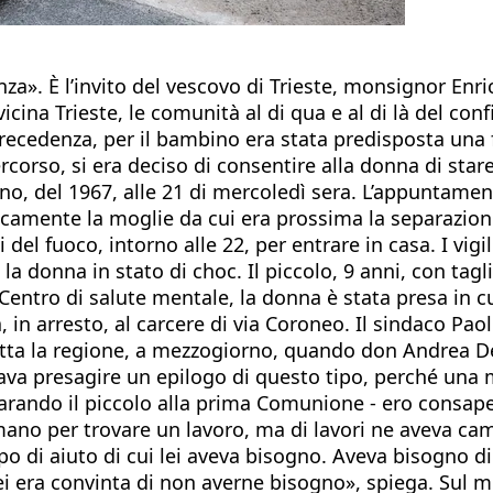
 È l’invito del vescovo di Trieste, monsignor Enrico 
ina Trieste, le comunità al di qua e al di là del confi
n precedenza, per il bambino era stata predisposta una 
orso, si era deciso di consentire alla donna di stare a
no, del 1967, alle 21 di mercoledì sera. L’appuntamen
camente la moglie da cui era prossima la separazione. 
i del fuoco, intorno alle 22, per entrare in casa. I vi
 donna in stato di choc. Il piccolo, 9 anni, con tagli (
Centro di salute mentale, la donna è stata presa in cu
a, in arresto, al carcere di via Coroneo. Il sindaco Pao
 tutta la regione, a mezzogiorno, quando don Andrea D
sciava presagire un epilogo di questo tipo, perché u
parando il piccolo alla prima Comunione - ero consape
mano per trovare un lavoro, ma di lavori ne aveva ca
o di aiuto di cui lei aveva bisogno. Aveva bisogno di
 lei era convinta di non averne bisogno», spiega. Sul 