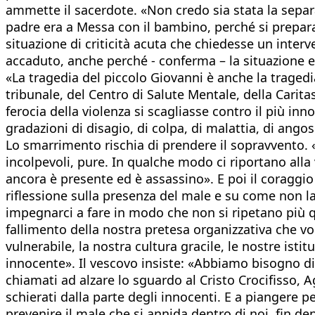
ammette il sacerdote. «Non credo sia stata la separ
padre era a Messa con il bambino, perché si prepa
situazione di criticità acuta che chiedesse un inter
accaduto, anche perché - conferma – la situazione 
«La tragedia del piccolo Giovanni è anche la tragedi
tribunale, del Centro di Salute Mentale, della Carita
ferocia della violenza si scagliasse contro il più i
gradazioni di disagio, di colpa, di malattia, di angos
Lo smarrimento rischia di prendere il sopravvento. «C
incolpevoli, pure. In qualche modo ci riportano alla 
ancora è presente ed è assassino». E poi il coraggio
riflessione sulla presenza del male e su come non la
impegnarci a fare in modo che non si ripetano più q
fallimento della nostra pretesa organizzativa che vo
vulnerabile, la nostra cultura gracile, le nostre isti
innocente». Il vescovo insiste: «Abbiamo bisogno di
chiamati ad alzare lo sguardo al Cristo Crocifisso, 
schierati dalla parte degli innocenti. E a piangere
prevenire il male che si annida dentro di noi, fin de