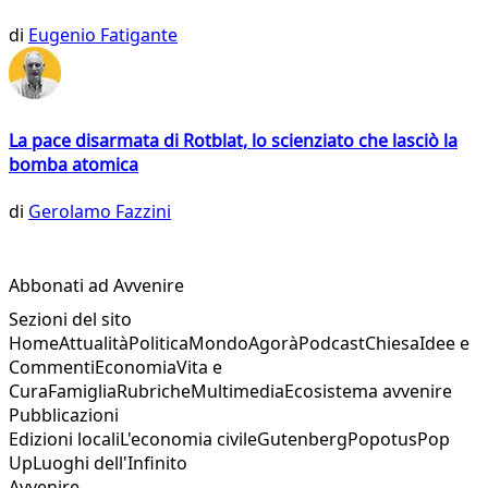
di
Eugenio Fatigante
La pace disarmata di Rotblat, lo scienziato che lasciò la
bomba atomica
di
Gerolamo Fazzini
Abbonati ad Avvenire
Sezioni del sito
Home
Attualità
Politica
Mondo
Agorà
Podcast
Chiesa
Idee e
Commenti
Economia
Vita e
Cura
Famiglia
Rubriche
Multimedia
Ecosistema avvenire
Pubblicazioni
Edizioni locali
L'economia civile
Gutenberg
Popotus
Pop
Up
Luoghi dell'Infinito
Avvenire