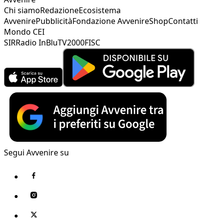
Chi siamo
Redazione
Ecosistema
Avvenire
Pubblicità
Fondazione Avvenire
Shop
Contatti
Mondo CEI
SIR
Radio InBlu
TV2000
FISC
Segui Avvenire su