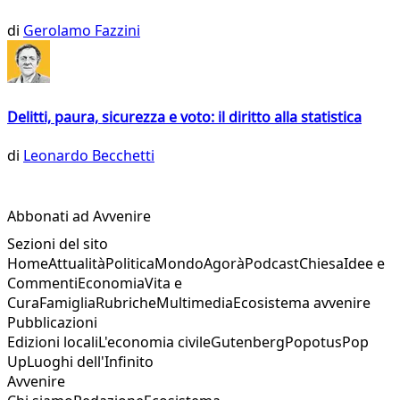
di
Gerolamo Fazzini
Delitti, paura, sicurezza e voto: il diritto alla statistica
di
Leonardo Becchetti
Abbonati ad Avvenire
Sezioni del sito
Home
Attualità
Politica
Mondo
Agorà
Podcast
Chiesa
Idee e
Commenti
Economia
Vita e
Cura
Famiglia
Rubriche
Multimedia
Ecosistema avvenire
Pubblicazioni
Edizioni locali
L'economia civile
Gutenberg
Popotus
Pop
Up
Luoghi dell'Infinito
Avvenire