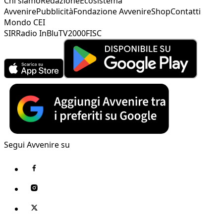
Chi siamo
Redazione
Ecosistema
Avvenire
Pubblicità
Fondazione Avvenire
Shop
Contatti
Mondo CEI
SIR
Radio InBlu
TV2000
FISC
Segui Avvenire su