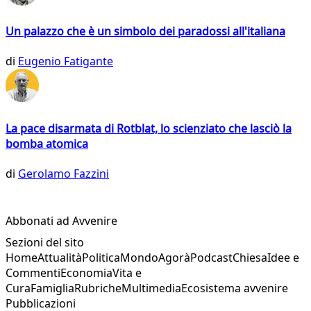
Un palazzo che è un simbolo dei paradossi all'italiana
di
Eugenio Fatigante
La pace disarmata di Rotblat, lo scienziato che lasciò la
bomba atomica
di
Gerolamo Fazzini
Abbonati ad Avvenire
Sezioni del sito
Home
Attualità
Politica
Mondo
Agorà
Podcast
Chiesa
Idee e
Commenti
Economia
Vita e
Cura
Famiglia
Rubriche
Multimedia
Ecosistema avvenire
Pubblicazioni