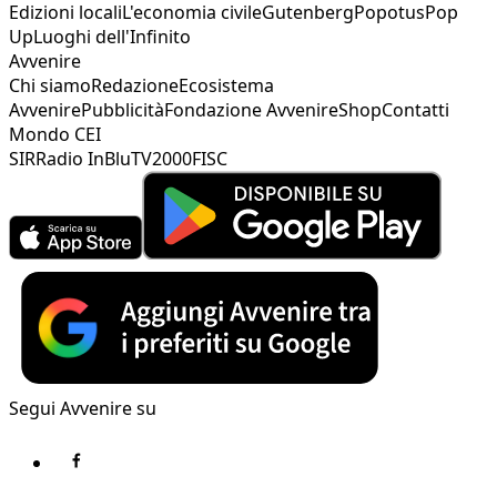
Edizioni locali
L'economia civile
Gutenberg
Popotus
Pop
Up
Luoghi dell'Infinito
Avvenire
Chi siamo
Redazione
Ecosistema
Avvenire
Pubblicità
Fondazione Avvenire
Shop
Contatti
Mondo CEI
SIR
Radio InBlu
TV2000
FISC
Segui Avvenire su