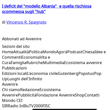
I deficit del "modello Albania" e quella rischiosa
scommessa sugli "hub"
di
Vincenzo R. Spagnolo
Abbonati ad Avvenire
Sezioni del sito
Home
Attualità
Politica
Mondo
Agorà
Podcast
Chiesa
Idee e
Commenti
Economia
Vita e
Cura
Famiglia
Rubriche
Multimedia
Ecosistema avvenire
Pubblicazioni
Edizioni locali
L'economia civile
Gutenberg
Popotus
Pop
Up
Luoghi dell'Infinito
Avvenire
Chi siamo
Redazione
Ecosistema
Avvenire
Pubblicità
Fondazione Avvenire
Shop
Contatti
Mondo CEI
SIR
Radio InBlu
TV2000
FISC