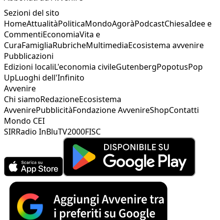
Sezioni del sito
Home
Attualità
Politica
Mondo
Agorà
Podcast
Chiesa
Idee e
Commenti
Economia
Vita e
Cura
Famiglia
Rubriche
Multimedia
Ecosistema avvenire
Pubblicazioni
Edizioni locali
L'economia civile
Gutenberg
Popotus
Pop
Up
Luoghi dell'Infinito
Avvenire
Chi siamo
Redazione
Ecosistema
Avvenire
Pubblicità
Fondazione Avvenire
Shop
Contatti
Mondo CEI
SIR
Radio InBlu
TV2000
FISC