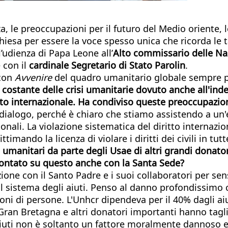
 preoccupazioni per il futuro del Medio oriente, le pr
iesa per essere la voce spesso unica che ricorda le ta
’udienza di Papa Leone all’
Alto commissario delle Nazi
 con il
cardinale Segretario di Stato Parolin
.
 con
Avvenire
del quadro umanitario globale sempre 
costante delle crisi umanitarie dovuto anche all'ind
ritto internazionale. Ha condiviso queste preoccupazi
 dialogo, perché è chiaro che stiamo assistendo a un
onali. La violazione sistematica del diritto internazi
mando la licenza di violare i diritti dei civili in tutte
 umanitari da parte degli Usae di altri grandi donatori
rontato su questo anche con la Santa Sede?
e con il Santo Padre e i suoi collaboratori per sensib
il sistema degli aiuti. Penso al danno profondissimo c
oni di persone. L'Unhcr dipendeva per il 40% dagli aiut
an Bretagna e altri donatori importanti hanno tagliato
aiuti non è soltanto un fattore moralmente dannoso e