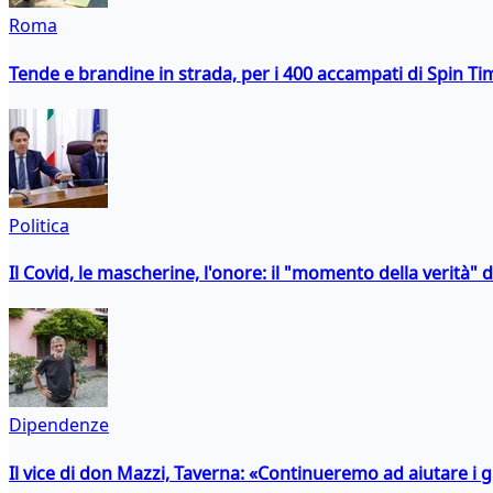
Roma
Tende e brandine in strada, per i 400 accampati di Spin T
Politica
Il Covid, le mascherine, l'onore: il "momento della verità" 
Dipendenze
Il vice di don Mazzi, Taverna: «Continueremo ad aiutare i gi