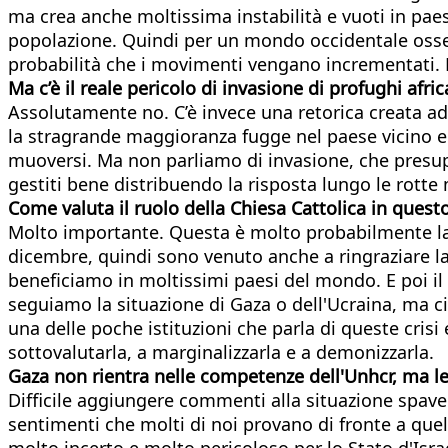
ma crea anche moltissima instabilità e vuoti in paesi
popolazione. Quindi per un mondo occidentale ossessi
probabilità che i movimenti vengano incrementati. 
Ma c’è
i
l
reale pericolo di invasione di profughi afric
Assolutamente no. C’è invece una retorica creata ad a
la stragrande maggioranza fugge nel paese vicino e
muoversi. Ma non parliamo di invasione, che presup
gestiti bene distribuendo la risposta lungo le rotte
Come valuta il ruolo della Chiesa Cattolica in ques
Molto importante. Questa è molto probabilmente la m
dicembre, quindi sono venuto anche a ringraziare la C
beneficiamo in moltissimi paesi del mondo. E poi il 
seguiamo la situazione di Gaza o dell'Ucraina, ma ci
una delle poche istituzioni che parla di queste cris
sottovalutarla, a marginalizzarla e a demonizzarla.
Gaza non rientra nelle competenze dell'Unhcr, ma 
Difficile aggiungere commenti alla situazione spave
sentimenti che molti di noi provano di fronte a que
molto incerto e molto pericoloso per lo Stato d'Is