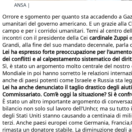
ANSA |
Orrore e sgomento per quanto sta accadendo a Gaza, le
umanitari del governo americano. E un grazie alla Ch
campo e per i corridoi umanitari. Temi al centro dell
incontri con il presidente della Cei
cardinale Zuppi
e
Grandi, alla fine del suo mandato decennale, parla
Lei ha espresso forte preoccupazione per l'aumento 
dei conflitti e al calpestamento sistematico del di
Sì, è stato un argomento molto centrale del nostro
Mondiale in poi hanno sorretto le relazioni internazi
anche di paesi potenti come Israele e Russia sta legitti
Lei ha anche denunciato il taglio drastico degli aiuti
Commissariato. Com’è oggi la situazione? Si è conf
È stato un altro importante argomento di conversazion
bilancio non solo sul lavoro dell’Unhcr, ma su tutto 
degli Stati Uniti stanno causando a centinaia di mili
terzi. Anche paesi europei come Germania, Francia,Gr
rimasta un donatore stabile. La diminuzione degli 