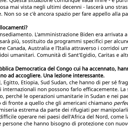
sa mai vista negli ultimi decenni - lascerà uno strasci
. Non so se c'è ancora spazio per fare appello alla pa
ollocamenti?
einsediamento. L'amministrazione Biden era arrivata a
rà più, sostituito da programmi specifici per alcun
 Canada, Australia e l’Italia attraverso i corridoi u
idoi umanitari. Comunità di Sant'Egidio, Caritas e alt
ubblica Democratica del Congo
cui ha accennato
,
hann
ano ad accogliere. Una lezione
interessante
.
ad, Egitto, Etiopia, Sud Sudan, che hanno di per sé fr
i internazionali non possono farlo efficacemente. L
o, perché le operazioni umanitarie in Sudan e nei paesi
o di fronte a quello che gli americani chiamano
perfe
 miseria estrema da parte dei rifugiati per manipolarl
fficile operare nei paesi dell'Africa del Nord, come l
e persone che hanno bisogno di protezione con nuove l