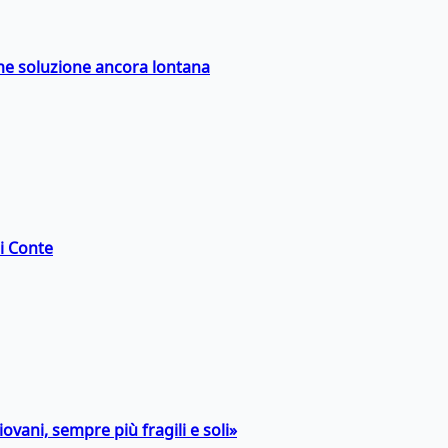
ime soluzione ancora lontana
di Conte
ovani, sempre più fragili e soli»