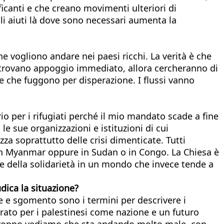
ficanti e che creano movimenti ulteriori di
gli aiuti là dove sono necessari aumenta la
e vogliono andare nei paesi ricchi. La verità è che
 trovano appoggio immediato, allora cercheranno di
 che fuggono per disperazione. I flussi vanno
 per i rifugiati perché il mio mandato scade a fine
e sue organizzazioni e istituzioni di cui
za soprattutto delle crisi dimenticate. Tutti
li in Myanmar oppure in Sudan o in Congo. La Chiesa è
re della solidarietà in un mondo che invece tende a
udica
la situazione?
e e sgomento sono i termini per descrivere i
rato per i palestinesi come nazione e un futuro
urtroppo vediamo che sta andando molto male, con