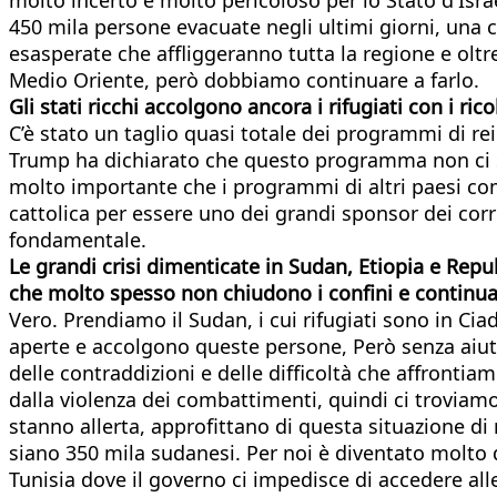
450 mila persone evacuate negli ultimi giorni, una co
esasperate che affliggeranno tutta la regione e oltre
Medio Oriente, però dobbiamo continuare a farlo.
Gli stati ricchi accolgono ancora i rifugiati con i ric
C’è stato un taglio quasi totale dei programmi di r
Trump ha dichiarato che questo programma non ci sa
molto importante che i programmi di altri paesi come
cattolica per essere uno dei grandi sponsor dei corr
fondamentale.
L
e
grandi
crisi
dimenticate in
Sudan, Etiopia e Rep
che
molto spesso
non chiudono i confini e continu
Vero. Prendiamo il Sudan, i cui rifugiati sono in Ci
aperte e accolgono queste persone, Però senza aiut
delle contraddizioni e delle difficoltà che affrontiam
dalla violenza dei combattimenti, quindi ci troviam
stanno allerta, approfittano di questa situazione di
siano 350 mila sudanesi. Per noi è diventato molto di
Tunisia dove il governo ci impedisce di accedere all