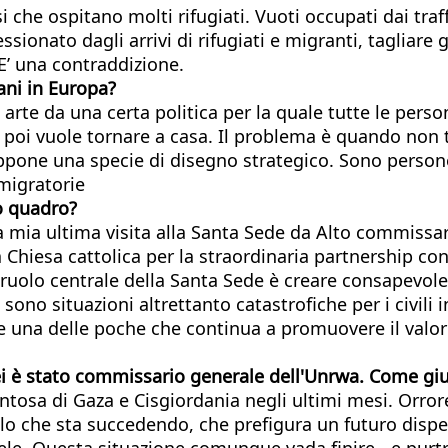
 che ospitano molti rifugiati. Vuoti occupati dai traf
onato dagli arrivi di rifugiati e migranti, tagliare 
E’ una contraddizione.
ani in Europa?
rte da una certa politica per la quale tutte le person
 poi vuole tornare a casa. Il problema è quando non
pone una specie di disegno strategico. Sono persone
 migratorie
to quadro?
ia ultima visita alla Santa Sede da Alto commissario
hiesa cattolica per la straordinaria partnership con l
ruolo centrale della Santa Sede è creare consapevolez
 sono situazioni altrettanto catastrofiche per i civi
i e una delle poche che continua a promuovere il valo
lei è stato commissario generale dell'Unrwa. Come
g
i
ntosa di Gaza e Cisgiordania negli ultimi mesi. Orror
llo che sta succedendo, che prefigura un futuro dispe
raele. Questa situazione comunque vada finire - e p