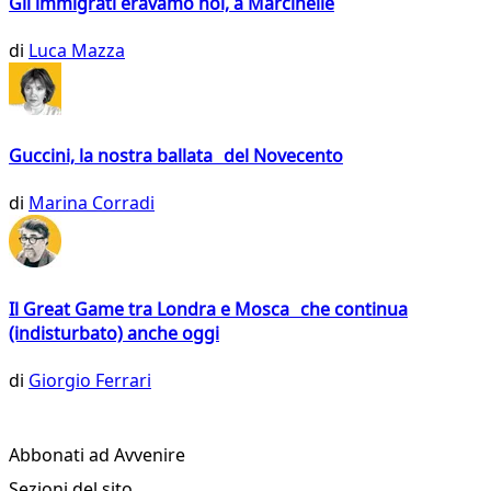
Gli immigrati eravamo noi, a Marcinelle
di
Luca Mazza
Guccini, la nostra ballata del Novecento
di
Marina Corradi
Il Great Game tra Londra e Mosca che continua
(indisturbato) anche oggi
di
Giorgio Ferrari
Abbonati ad Avvenire
Sezioni del sito