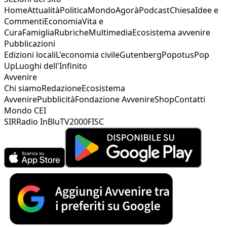
Home
Attualità
Politica
Mondo
Agorà
Podcast
Chiesa
Idee e
Commenti
Economia
Vita e
Cura
Famiglia
Rubriche
Multimedia
Ecosistema avvenire
Pubblicazioni
Edizioni locali
L'economia civile
Gutenberg
Popotus
Pop
Up
Luoghi dell'Infinito
Avvenire
Chi siamo
Redazione
Ecosistema
Avvenire
Pubblicità
Fondazione Avvenire
Shop
Contatti
Mondo CEI
SIR
Radio InBlu
TV2000
FISC