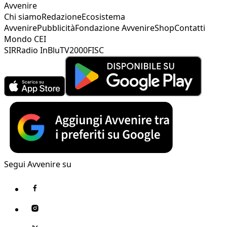
Avvenire
Chi siamo
Redazione
Ecosistema
Avvenire
Pubblicità
Fondazione Avvenire
Shop
Contatti
Mondo CEI
SIR
Radio InBlu
TV2000
FISC
Segui Avvenire su