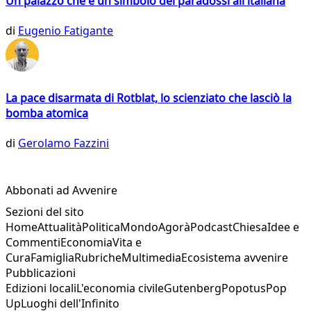
Un palazzo che è un simbolo dei paradossi all'italiana
di
Eugenio Fatigante
La pace disarmata di Rotblat, lo scienziato che lasciò la
bomba atomica
di
Gerolamo Fazzini
Abbonati ad Avvenire
Sezioni del sito
Home
Attualità
Politica
Mondo
Agorà
Podcast
Chiesa
Idee e
Commenti
Economia
Vita e
Cura
Famiglia
Rubriche
Multimedia
Ecosistema avvenire
Pubblicazioni
Edizioni locali
L'economia civile
Gutenberg
Popotus
Pop
Up
Luoghi dell'Infinito