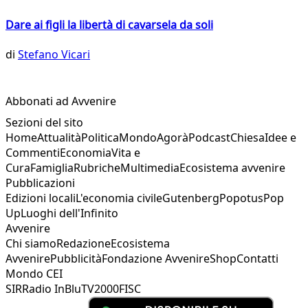
Dare ai figli la libertà di cavarsela da soli
di
Stefano Vicari
Abbonati ad Avvenire
Sezioni del sito
Home
Attualità
Politica
Mondo
Agorà
Podcast
Chiesa
Idee e
Commenti
Economia
Vita e
Cura
Famiglia
Rubriche
Multimedia
Ecosistema avvenire
Pubblicazioni
Edizioni locali
L'economia civile
Gutenberg
Popotus
Pop
Up
Luoghi dell'Infinito
Avvenire
Chi siamo
Redazione
Ecosistema
Avvenire
Pubblicità
Fondazione Avvenire
Shop
Contatti
Mondo CEI
SIR
Radio InBlu
TV2000
FISC