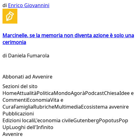
di
Enrico Giovannini
Marcinelle, se la memoria non diventa azione è solo una
cerimonia
di
Daniela Fumarola
Abbonati ad Avvenire
Sezioni del sito
Home
Attualità
Politica
Mondo
Agorà
Podcast
Chiesa
Idee e
Commenti
Economia
Vita e
Cura
Famiglia
Rubriche
Multimedia
Ecosistema avvenire
Pubblicazioni
Edizioni locali
L'economia civile
Gutenberg
Popotus
Pop
Up
Luoghi dell'Infinito
Avvenire