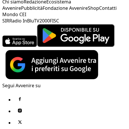
Chi siamo
Redazione
Ecosistema
Avvenire
Pubblicità
Fondazione Avvenire
Shop
Contatti
Mondo CEI
SIR
Radio InBlu
TV2000
FISC
Segui Avvenire su