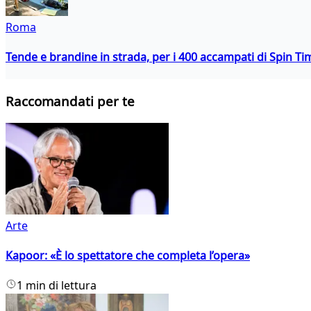
Roma
Tende e brandine in strada, per i 400 accampati di Spin T
Raccomandati per te
Arte
Kapoor: «È lo spettatore che completa l’opera»
1 min di lettura