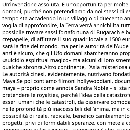
Un’invenzione assoluta. E un’opportunità per molte 
domani, purché non pretendiamo da noi stessi di e
tempo sta accadendo in un villaggio di duecento an
voglia di approfondire, la Terra verrà annichilita tu
possibile trovare sassi fortafortuna di Bugarach e
crepapelle, di affittare il suo quadrilocale a 1500 e
sarà la fine del mondo, ma per le autorità dell’Aude
anzi è sicuro, che gli Ufo domani sbarcheranno propr
«suicidio espiritual magico» ma alcuni di loro sme
qualche sbronza.Altro continente, l’Asia misteriosa e
Le autorità cinesi, evidentemente, nutrivano fondati
Maya.Se poi contiamo filmoni hollywoodiani, documen
maya – proprio come annota Sandra Noble – si sta riv
pretendere le royalties, perché l’idea della catastrof
esseri umani che le catastrofi, da osservare comoda
nelle profondità più inaccessibili dell’anima, ma in c
possibilità di reale, radicale, benefico cambiamento,
progetti, privi di formidabili speranze, con mete a 
ingegniamo di far avverare, la speranza è che, super