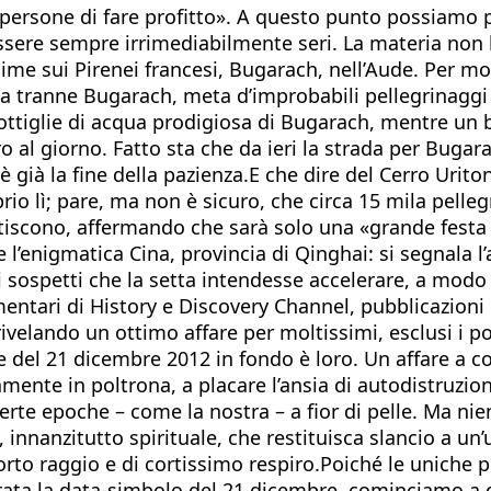
persone di fare profitto». A questo punto possiamo p
ssere sempre irrimediabilmente seri. La materia no
ime sui Pirenei francesi, Bugarach, nell’Aude. Per m
tta tranne Bugarach, meta d’improbabili pellegrinaggi 
 bottiglie di acqua prodigiosa di Bugarach, mentre 
uro al giorno. Fatto sta che da ieri la strada per Buga
 è già la fine della pazienza.E che dire del Cerro Uri
io lì; pare, ma non è sicuro, che circa 15 mila pelleg
ntiscono, affermando che sarà solo una «grande festa
 l’enigmatica Cina, provincia di Qinghai: si segnala l’
 sospetti che la setta intendesse accelerare, a modo 
tari di History e Discovery Channel, pubblicazioni di
elando un ottimo affare per moltissimi, esclusi i pov
e del 21 dicembre 2012 in fondo è loro. Un affare a col
mente in poltrona, a placare l’ansia di autodistruzio
erte epoche – come la nostra – a fior di pelle. Ma nien
 innanzitutto spirituale, che restituisca slancio a un
corto raggio e di cortissimo respiro.Poiché le uniche
ata la data-simbolo del 21 dicembre, cominciamo a gua