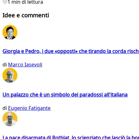
1 min di lettura
Idee e commenti
Giorgia e Pedro, i due «opposti» che tirando la corda risc
di
Marco Iasevoli
Un palazzo che è un simbolo dei paradossi all'italiana
di
Eugenio Fatigante
La pace disarmata di Rotblat, lo scienziato che lasciò la 