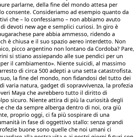
ure parlarne, della fine del mondo attesa per
n lo consente. Consideriamo ad esempio quanto da
otivi che – lo confessiamo – non abbiamo avuto
di devoti new age e semplici curiosi. In giro è
un bugarachese pare abbia ammesso, ridendo a
rach è chiusa e il suo spazio aereo interdetto. Non
tonico, picco argentino non lontano da Cordoba? Pare,
rini si stiano assiepando alle sue pendici per un
 per il cambiamento». Niente suicidi, al massimo
arresto di circa 500 adepti a una setta catastrofista.
suo, la fine del mondo, non fidandosi del tutto dei
 varia natura, gadget di sopravvivenza, la profezia
eri Maya che avrebbero tutto il diritto di
po sicuro. Niente attira di più la curiosità degli
ne che da sempre alberga dentro di noi, ora giù
te, proprio oggi, ci fa più sospirare di una
’umanità in fase di oggettivo stallo: senza grandi
 profezie buone sono quelle che noi umani ci
rdare alla nostra vita e ai nostri giorni futuri con