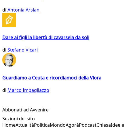
di
Antonia Arslan
Dare ai figli la libertà di cavarsela da soli
di
Stefano Vicari
Guardiamo a Ceuta e ricordiamoci della Vlora
di
Marco Impagliazzo
Abbonati ad Avvenire
Sezioni del sito
Home
Attualità
Politica
Mondo
Agorà
Podcast
Chiesa
Idee e