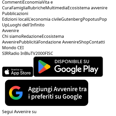
Commenti
Economia
Vita e
Cura
Famiglia
Rubriche
Multimedia
Ecosistema avvenire
Pubblicazioni
Edizioni locali
L'economia civile
Gutenberg
Popotus
Pop
Up
Luoghi dell'Infinito
Avvenire
Chi siamo
Redazione
Ecosistema
Avvenire
Pubblicità
Fondazione Avvenire
Shop
Contatti
Mondo CEI
SIR
Radio InBlu
TV2000
FISC
Segui Avvenire su