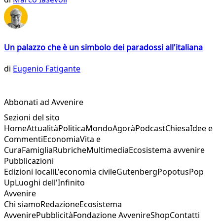
Un palazzo che è un simbolo dei paradossi all'italiana
di
Eugenio Fatigante
Abbonati ad Avvenire
Sezioni del sito
Home
Attualità
Politica
Mondo
Agorà
Podcast
Chiesa
Idee e
Commenti
Economia
Vita e
Cura
Famiglia
Rubriche
Multimedia
Ecosistema avvenire
Pubblicazioni
Edizioni locali
L'economia civile
Gutenberg
Popotus
Pop
Up
Luoghi dell'Infinito
Avvenire
Chi siamo
Redazione
Ecosistema
Avvenire
Pubblicità
Fondazione Avvenire
Shop
Contatti