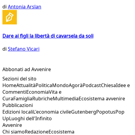
di
Antonia Arslan
Dare ai figli la libertà di cavarsela da soli
di
Stefano Vicari
Abbonati ad Avvenire
Sezioni del sito
Home
Attualità
Politica
Mondo
Agorà
Podcast
Chiesa
Idee e
Commenti
Economia
Vita e
Cura
Famiglia
Rubriche
Multimedia
Ecosistema avvenire
Pubblicazioni
Edizioni locali
L'economia civile
Gutenberg
Popotus
Pop
Up
Luoghi dell'Infinito
Avvenire
Chi siamo
Redazione
Ecosistema