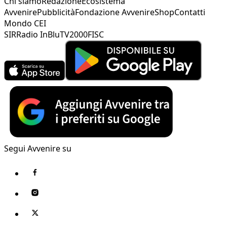
Chi siamo
Redazione
Ecosistema
Avvenire
Pubblicità
Fondazione Avvenire
Shop
Contatti
Mondo CEI
SIR
Radio InBlu
TV2000
FISC
Segui Avvenire su