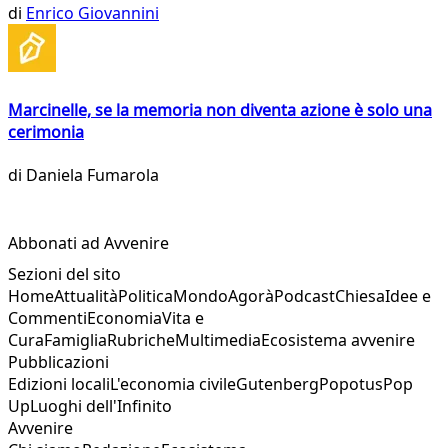
di
Enrico Giovannini
Marcinelle, se la memoria non diventa azione è solo una
cerimonia
di
Daniela Fumarola
Abbonati ad Avvenire
Sezioni del sito
Home
Attualità
Politica
Mondo
Agorà
Podcast
Chiesa
Idee e
Commenti
Economia
Vita e
Cura
Famiglia
Rubriche
Multimedia
Ecosistema avvenire
Pubblicazioni
Edizioni locali
L'economia civile
Gutenberg
Popotus
Pop
Up
Luoghi dell'Infinito
Avvenire