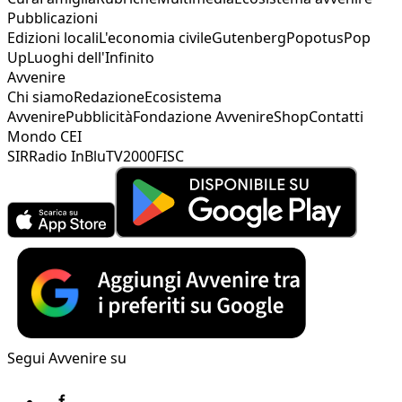
Pubblicazioni
Edizioni locali
L'economia civile
Gutenberg
Popotus
Pop
Up
Luoghi dell'Infinito
Avvenire
Chi siamo
Redazione
Ecosistema
Avvenire
Pubblicità
Fondazione Avvenire
Shop
Contatti
Mondo CEI
SIR
Radio InBlu
TV2000
FISC
Segui Avvenire su