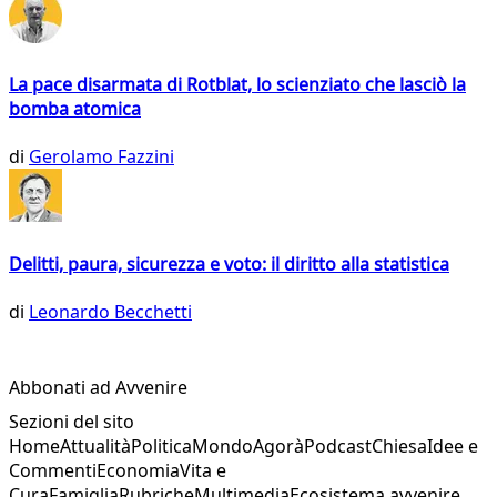
La pace disarmata di Rotblat, lo scienziato che lasciò la
bomba atomica
di
Gerolamo Fazzini
Delitti, paura, sicurezza e voto: il diritto alla statistica
di
Leonardo Becchetti
Abbonati ad Avvenire
Sezioni del sito
Home
Attualità
Politica
Mondo
Agorà
Podcast
Chiesa
Idee e
Commenti
Economia
Vita e
Cura
Famiglia
Rubriche
Multimedia
Ecosistema avvenire