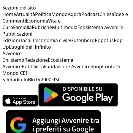
Sezioni del sito
Home
Attualità
Politica
Mondo
Agorà
Podcast
Chiesa
Idee e
Commenti
Economia
Vita e
Cura
Famiglia
Rubriche
Multimedia
Ecosistema avvenire
Pubblicazioni
Edizioni locali
L'economia civile
Gutenberg
Popotus
Pop
Up
Luoghi dell'Infinito
Avvenire
Chi siamo
Redazione
Ecosistema
Avvenire
Pubblicità
Fondazione Avvenire
Shop
Contatti
Mondo CEI
SIR
Radio InBlu
TV2000
FISC