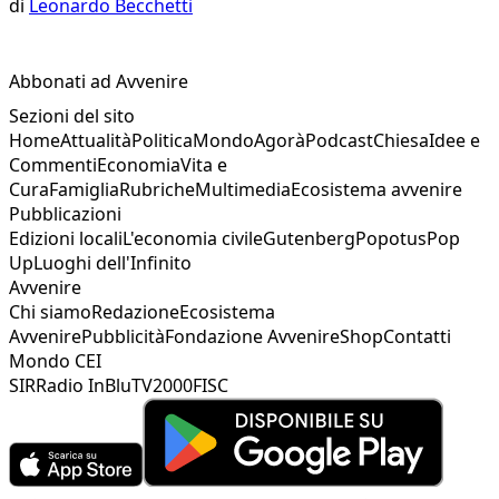
di
Leonardo Becchetti
Abbonati ad Avvenire
Sezioni del sito
Home
Attualità
Politica
Mondo
Agorà
Podcast
Chiesa
Idee e
Commenti
Economia
Vita e
Cura
Famiglia
Rubriche
Multimedia
Ecosistema avvenire
Pubblicazioni
Edizioni locali
L'economia civile
Gutenberg
Popotus
Pop
Up
Luoghi dell'Infinito
Avvenire
Chi siamo
Redazione
Ecosistema
Avvenire
Pubblicità
Fondazione Avvenire
Shop
Contatti
Mondo CEI
SIR
Radio InBlu
TV2000
FISC