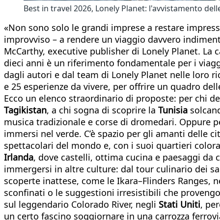
Best in travel 2026, Lonely Planet: l'avvistamento de
«Non sono solo le grandi imprese a restare impres
improvviso – a rendere un viaggio davvero indiment
McCarthy, executive publisher di Lonely Planet. La ca
dieci anni è un riferimento fondamentale per i viagg
dagli autori e dal team di Lonely Planet nelle loro r
e 25 esperienze da vivere, per offrire un quadro dell
Ecco un elenco straordinario di proposte: per chi desi
Tagikistan
, a chi sogna di scoprire la
Tunisia
solcand
musica tradizionale e corse di dromedari. Oppure per
immersi nel verde. C’è spazio per gli amanti delle 
spettacolari del mondo e, con i suoi quartieri colorat
Irlanda
, dove castelli, ottima cucina e paesaggi da 
immergersi in altre culture: dal tour culinario dei s
scoperte inattese, come le Ikara–Flinders Ranges, ne
sconfinati o le suggestioni irresistibili che proveng
sul leggendario Colorado River, negli
Stati Uniti
, pe
un certo fascino soggiornare in una carrozza ferrovi