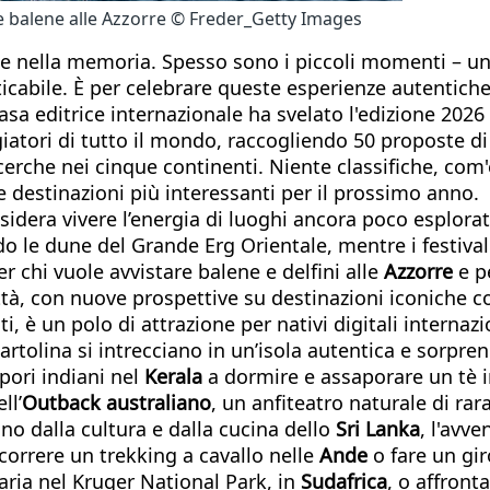
lle balene alle Azzorre © Freder_Getty Images
se nella memoria. Spesso sono i piccoli momenti – 
icabile. È per celebrare queste esperienze autentich
sa editrice internazionale ha svelato l'edizione 2026 
iatori di tutto il mondo, raccogliendo 50 proposte di
icerche nei cinque continenti. Niente classifiche, com
e destinazioni più interessanti per il prossimo anno.
dera vivere l’energia di luoghi ancora poco esplorati, 
o le dune del Grande Erg Orientale, mentre i festiva
 chi vuole avvistare balene e delfini alle
Azzorre
e pe
città, con nuove prospettive su destinazioni iconiche
i, è un polo di attrazione per nativi digitali internaz
cartolina si intrecciano in un’isola autentica e sorp
apori indiani nel
Kerala
a dormire e assaporare un tè 
ll’
Outback australiano
, un anfiteatro naturale di ra
ono dalla cultura e dalla cucina dello
Sri Lanka
, l'avv
rcorrere un trekking a cavallo nelle
Ande
o fare un gir
aria nel Kruger National Park, in
Sudafrica
, o affront