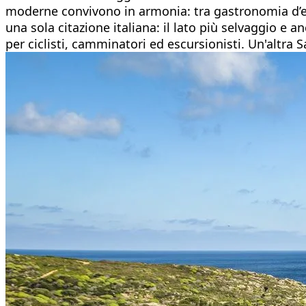
moderne convivono in armonia: tra gastronomia d’ecce
una sola citazione italiana: il lato più selvaggio e a
per ciclisti, camminatori ed escursionisti. Un'altra 