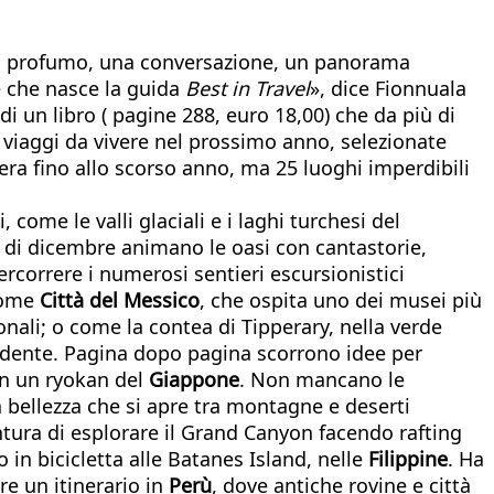
un profumo, una conversazione, un panorama
e che nasce la guida
Best in Travel
», dice Fionnuala
di un libro ( pagine 288, euro 18,00) che da più di
 viaggi da vivere nel prossimo anno, selezionate
'era fino allo scorso anno, ma 25 luoghi imperdibili
come le valli glaciali e i laghi turchesi del
l di dicembre animano le oasi con cantastorie,
rcorrere i numerosi sentieri escursionistici
 come
Città del Messico
, che ospita uno dei musei più
ionali; o come la contea di Tipperary, nella verde
rendente. Pagina dopo pagina scorrono idee per
in un ryokan del
Giappone
. Non mancano le
ra bellezza che si apre tra montagne e deserti
entura di esplorare il Grand Canyon facendo rafting
o in bicicletta alle Batanes Island, nelle
Filippine
. Ha
are un itinerario in
Perù
, dove antiche rovine e città