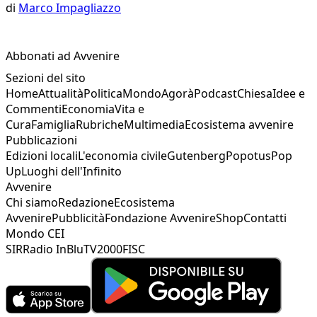
di
Marco Impagliazzo
Abbonati ad Avvenire
Sezioni del sito
Home
Attualità
Politica
Mondo
Agorà
Podcast
Chiesa
Idee e
Commenti
Economia
Vita e
Cura
Famiglia
Rubriche
Multimedia
Ecosistema avvenire
Pubblicazioni
Edizioni locali
L'economia civile
Gutenberg
Popotus
Pop
Up
Luoghi dell'Infinito
Avvenire
Chi siamo
Redazione
Ecosistema
Avvenire
Pubblicità
Fondazione Avvenire
Shop
Contatti
Mondo CEI
SIR
Radio InBlu
TV2000
FISC