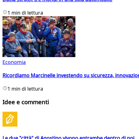
1 min di lettura
Economia
Ricordiamo Marcinelle investendo su sicurezza, innovazio
1 min di lettura
Idee e commenti
Le due "città" di Agostino vivono entrambe dentro di noi