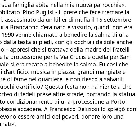
a sua famiglia abita nella mia nuova parrocchia»,
blicato 'Pino Puglisi - il prete che fece tremare la
si, assassinato da un killer di mafia il 15 settembre
ui a Brancaccio c’era nato e vissuto, quindi non era
del 1990 venne chiamato a benedire la salma di una
dalla testa ai piedi, con gli occhiali da sole anche
o – appresi che si trattava della madre dei fratelli
e la processione per la Via Crucis e quella per San
le si era recato a benedire la salma. Fu così che
hi d’artificio, musica in piazza, grandi mangiate e
 di fame nel quartiere, e non riesco a salvarli
uochi d’artificio? Questa festa non ha niente a che
rteo di fedeli prese altre strade, portando la statua
sunto condizionamento di una processione a Porto
otesse accadere. A Francesco Deliziosi lo spiegò con
 devono essere amici dei poveri, donare loro una
inati».