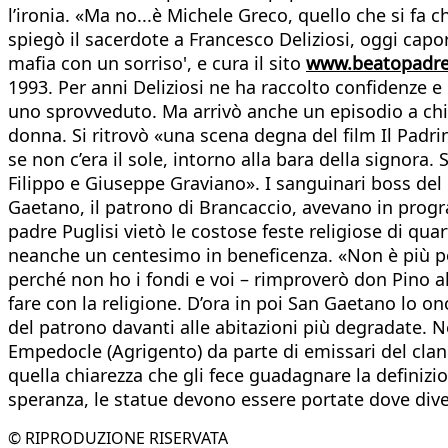
l’ironia. «Ma no...è Michele Greco, quello che si fa
spiegò il sacerdote a Francesco Deliziosi, oggi cap
mafia con un sorriso', e cura il sito
www.beatopadrep
1993. Per anni Deliziosi ne ha raccolto confidenze e 
uno sprovveduto. Ma arrivò anche un episodio a chiar
donna. Si ritrovò «una scena degna del film Il Padrin
se non c’era il sole, intorno alla bara della signora
Filippo e Giuseppe Graviano». I sanguinari boss del 
Gaetano, il patrono di Brancaccio, avevano in progr
padre Puglisi vietò le costose feste religiose di quar
neanche un centesimo in beneficenza. «Non è più poss
perché non ho i fondi e voi – rimproverò don Pino al
fare con la religione. D’ora in poi San Gaetano lo on
del patrono davanti alle abitazioni più degradate. 
Empedocle (Agrigento) da parte di emissari del clan
quella chiarezza che gli fece guadagnare la definizi
speranza, le statue devono essere portate dove diven
© RIPRODUZIONE RISERVATA