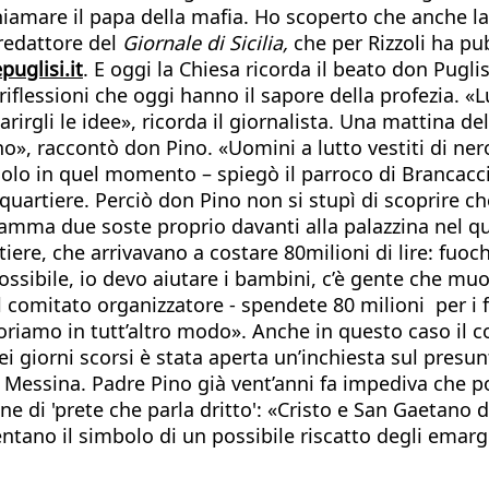
 chiamare il papa della mafia. Ho scoperto che anche l
oredattore del
Giornale di Sicilia,
che per Rizzoli ha pub
uglisi.it
. E oggi la Chiesa ricorda il beato don Pugli
riflessioni che oggi hanno il sapore della profezia. «L
irgli le idee», ricorda il giornalista. Una mattina 
o», raccontò don Pino. «Uomini a lutto vestiti di nero 
. Solo in quel momento – spiegò il parroco di Brancacci
quartiere. Perciò don Pino non si stupì di scoprire ch
amma due soste proprio davanti alla palazzina nel qua
tiere, che arrivavano a costare 80milioni di lire: fuoc
ibile, io devo aiutare i bambini, c’è gente che muore
 comitato organizzatore - spendete 80 milioni per i f
oriamo in tutt’altro modo». Anche in questo caso il co
Nei giorni scorsi è stata aperta un’inchiesta sul pre
 Messina. Padre Pino già vent’anni fa impediva che p
one di 'prete che parla dritto': «Cristo e San Gaetano
tano il simbolo di un possibile riscatto degli emarg