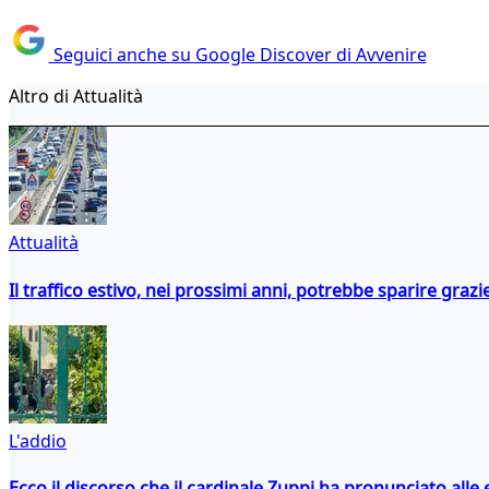
Seguici anche su Google Discover di Avvenire
Altro di Attualità
Attualità
Il traffico estivo, nei prossimi anni, potrebbe sparire grazie
L'addio
Ecco il discorso che il cardinale Zuppi ha pronunciato alle 