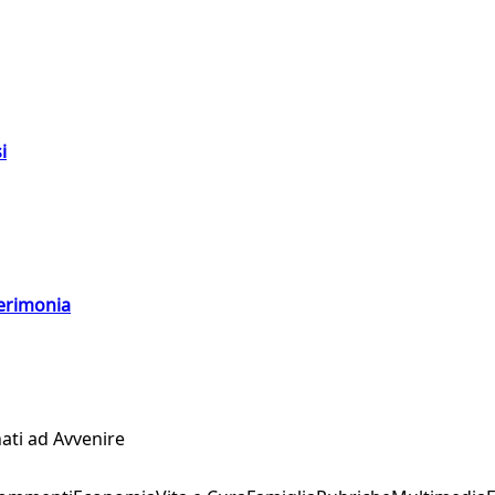
i
cerimonia
ati ad Avvenire