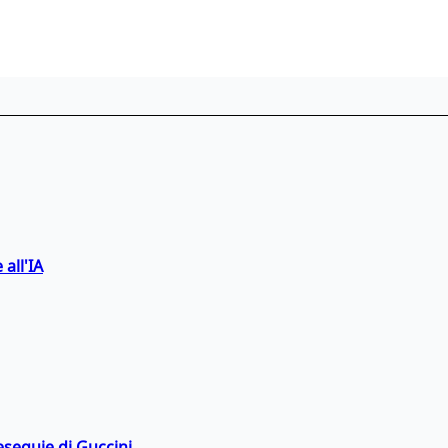
 all'IA
esequie di Guccini