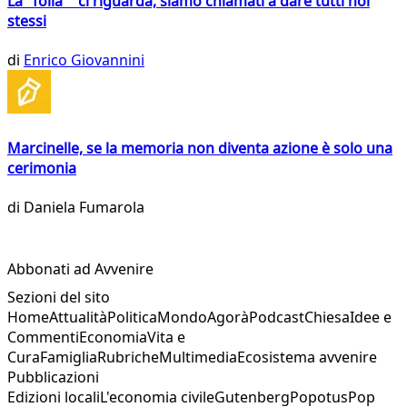
La "folla" ci riguarda, siamo chiamati a dare tutti noi
stessi
di
Enrico Giovannini
Marcinelle, se la memoria non diventa azione è solo una
cerimonia
di
Daniela Fumarola
Abbonati ad Avvenire
Sezioni del sito
Home
Attualità
Politica
Mondo
Agorà
Podcast
Chiesa
Idee e
Commenti
Economia
Vita e
Cura
Famiglia
Rubriche
Multimedia
Ecosistema avvenire
Pubblicazioni
Edizioni locali
L'economia civile
Gutenberg
Popotus
Pop