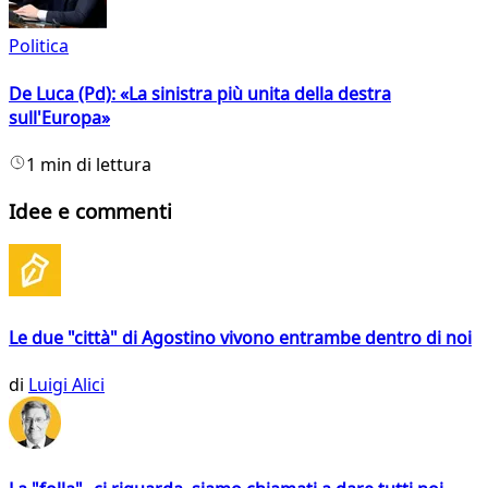
Politica
De Luca (Pd): «La sinistra più unita della destra
sull'Europa»
1 min di lettura
Idee e commenti
Le due "città" di Agostino vivono entrambe dentro di noi
di
Luigi Alici