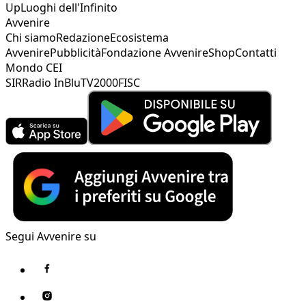
Up
Luoghi dell'Infinito
Avvenire
Chi siamo
Redazione
Ecosistema
Avvenire
Pubblicità
Fondazione Avvenire
Shop
Contatti
Mondo CEI
SIR
Radio InBlu
TV2000
FISC
Segui Avvenire su