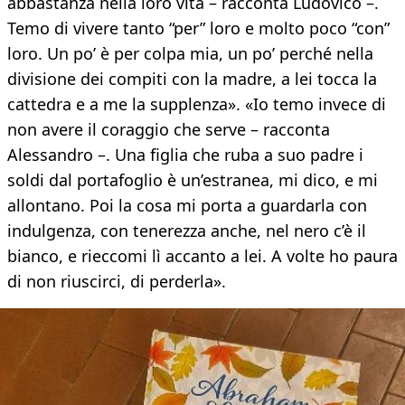
abbastanza nella loro vita – racconta Ludovico –.
Temo di vivere tanto “per” loro e molto poco “con”
loro. Un po’ è per colpa mia, un po’ perché nella
divisione dei compiti con la madre, a lei tocca la
cattedra e a me la supplenza». «Io temo invece di
non avere il coraggio che serve – racconta
Alessandro –. Una figlia che ruba a suo padre i
soldi dal portafoglio è un’estranea, mi dico, e mi
allontano. Poi la cosa mi porta a guardarla con
indulgenza, con tenerezza anche, nel nero c’è il
bianco, e rieccomi lì accanto a lei. A volte ho paura
di non riuscirci, di perderla».