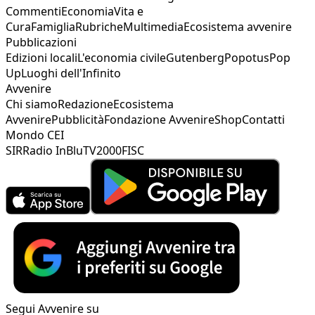
Commenti
Economia
Vita e
Cura
Famiglia
Rubriche
Multimedia
Ecosistema avvenire
Pubblicazioni
Edizioni locali
L'economia civile
Gutenberg
Popotus
Pop
Up
Luoghi dell'Infinito
Avvenire
Chi siamo
Redazione
Ecosistema
Avvenire
Pubblicità
Fondazione Avvenire
Shop
Contatti
Mondo CEI
SIR
Radio InBlu
TV2000
FISC
Segui Avvenire su