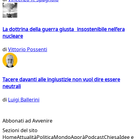
La dottrina della guerra giusta insostenibile nell’era
nucleare
di
Vittorio Possenti
Tacere davanti alle ingiustizie non vuol dire essere
neutrali
di
Luigi Ballerini
Abbonati ad Avvenire
Sezioni del sito
Home
Attualità
Politica
Mondo
Agorà
Podcast
Chiesa
Idee e