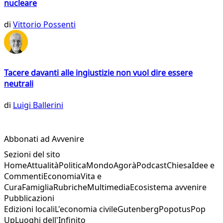
nucleare
di
Vittorio Possenti
Tacere davanti alle ingiustizie non vuol dire essere
neutrali
di
Luigi Ballerini
Abbonati ad Avvenire
Sezioni del sito
Home
Attualità
Politica
Mondo
Agorà
Podcast
Chiesa
Idee e
Commenti
Economia
Vita e
Cura
Famiglia
Rubriche
Multimedia
Ecosistema avvenire
Pubblicazioni
Edizioni locali
L'economia civile
Gutenberg
Popotus
Pop
Up
Luoghi dell'Infinito