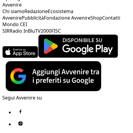
Avvenire
Chi siamo
Redazione
Ecosistema
Avvenire
Pubblicità
Fondazione Avvenire
Shop
Contatti
Mondo CEI
SIR
Radio InBlu
TV2000
FISC
Segui Avvenire su