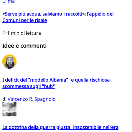
Clima
«Serve più acqua, salviamo i raccolti»: l'appello dei
Comuni per le risaie
1 min di lettura
Idee e commenti
I deficit del "modello Albania" e quella rischiosa
scommessa sugli "hub"
di
Vincenzo R. Spagnolo
La dottrina della guerra giusta insostenibile nell’era