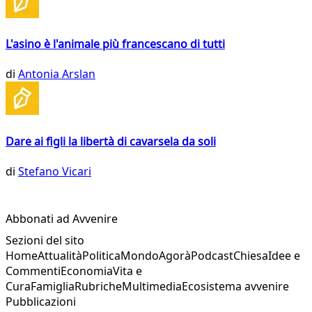
L'asino è l'animale più francescano di tutti
di
Antonia Arslan
Dare ai figli la libertà di cavarsela da soli
di
Stefano Vicari
Abbonati ad Avvenire
Sezioni del sito
Home
Attualità
Politica
Mondo
Agorà
Podcast
Chiesa
Idee e
Commenti
Economia
Vita e
Cura
Famiglia
Rubriche
Multimedia
Ecosistema avvenire
Pubblicazioni