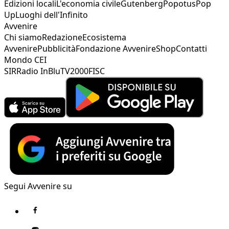
Edizioni locali
L'economia civile
Gutenberg
Popotus
Pop
Up
Luoghi dell'Infinito
Avvenire
Chi siamo
Redazione
Ecosistema
Avvenire
Pubblicità
Fondazione Avvenire
Shop
Contatti
Mondo CEI
SIR
Radio InBlu
TV2000
FISC
Segui Avvenire su