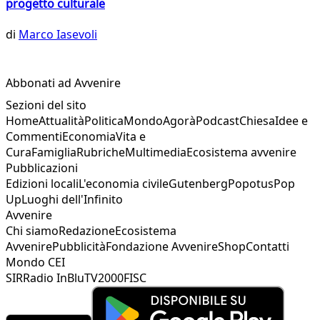
progetto culturale
di
Marco Iasevoli
Abbonati ad Avvenire
Sezioni del sito
Home
Attualità
Politica
Mondo
Agorà
Podcast
Chiesa
Idee e
Commenti
Economia
Vita e
Cura
Famiglia
Rubriche
Multimedia
Ecosistema avvenire
Pubblicazioni
Edizioni locali
L'economia civile
Gutenberg
Popotus
Pop
Up
Luoghi dell'Infinito
Avvenire
Chi siamo
Redazione
Ecosistema
Avvenire
Pubblicità
Fondazione Avvenire
Shop
Contatti
Mondo CEI
SIR
Radio InBlu
TV2000
FISC