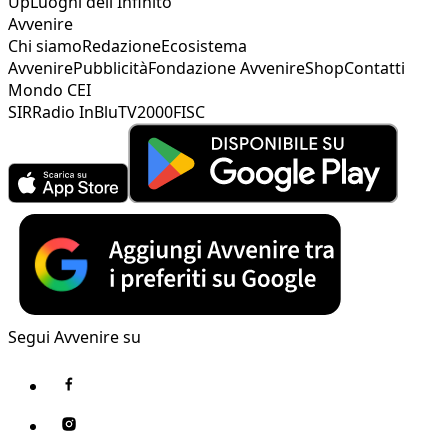
Up
Luoghi dell'Infinito
Avvenire
Chi siamo
Redazione
Ecosistema
Avvenire
Pubblicità
Fondazione Avvenire
Shop
Contatti
Mondo CEI
SIR
Radio InBlu
TV2000
FISC
Segui Avvenire su