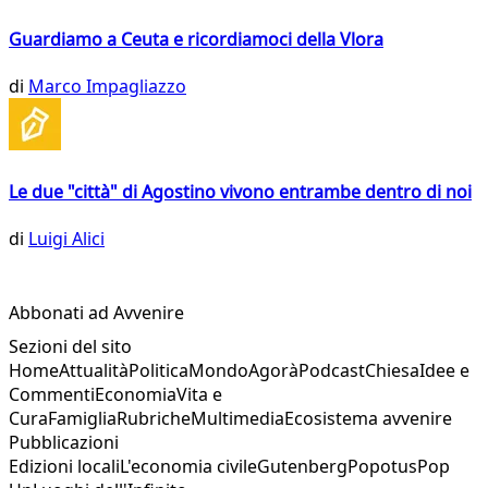
Guardiamo a Ceuta e ricordiamoci della Vlora
di
Marco Impagliazzo
Le due "città" di Agostino vivono entrambe dentro di noi
di
Luigi Alici
Abbonati ad Avvenire
Sezioni del sito
Home
Attualità
Politica
Mondo
Agorà
Podcast
Chiesa
Idee e
Commenti
Economia
Vita e
Cura
Famiglia
Rubriche
Multimedia
Ecosistema avvenire
Pubblicazioni
Edizioni locali
L'economia civile
Gutenberg
Popotus
Pop