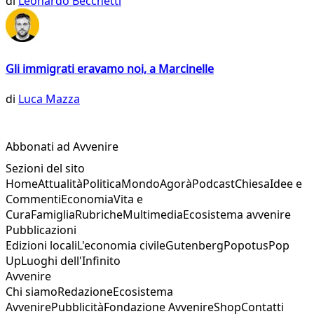
di
Leonardo Becchetti
Gli immigrati eravamo noi, a Marcinelle
di
Luca Mazza
Abbonati ad Avvenire
Sezioni del sito
Home
Attualità
Politica
Mondo
Agorà
Podcast
Chiesa
Idee e
Commenti
Economia
Vita e
Cura
Famiglia
Rubriche
Multimedia
Ecosistema avvenire
Pubblicazioni
Edizioni locali
L'economia civile
Gutenberg
Popotus
Pop
Up
Luoghi dell'Infinito
Avvenire
Chi siamo
Redazione
Ecosistema
Avvenire
Pubblicità
Fondazione Avvenire
Shop
Contatti