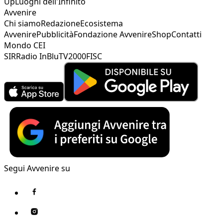
Up
Luoghi dell'Infinito
Avvenire
Chi siamo
Redazione
Ecosistema
Avvenire
Pubblicità
Fondazione Avvenire
Shop
Contatti
Mondo CEI
SIR
Radio InBlu
TV2000
FISC
Segui Avvenire su