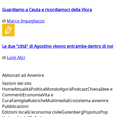
Guardiamo a Ceuta e ricordiamoci della Vlora
di
Marco Impagliazzo
Le due "città" di Agostino vivono entrambe dentro di noi
di
Luigi Alici
Abbonati ad Avvenire
Sezioni del sito
Home
Attualità
Politica
Mondo
Agorà
Podcast
Chiesa
Idee e
Commenti
Economia
Vita e
Cura
Famiglia
Rubriche
Multimedia
Ecosistema avvenire
Pubblicazioni
Edizioni locali
L'economia civile
Gutenberg
Popotus
Pop