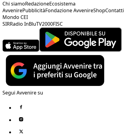
Chi siamo
Redazione
Ecosistema
Avvenire
Pubblicità
Fondazione Avvenire
Shop
Contatti
Mondo CEI
SIR
Radio InBlu
TV2000
FISC
Segui Avvenire su