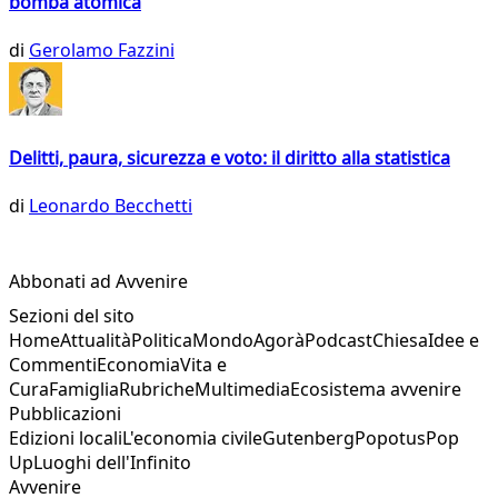
bomba atomica
di
Gerolamo Fazzini
Delitti, paura, sicurezza e voto: il diritto alla statistica
di
Leonardo Becchetti
Abbonati ad Avvenire
Sezioni del sito
Home
Attualità
Politica
Mondo
Agorà
Podcast
Chiesa
Idee e
Commenti
Economia
Vita e
Cura
Famiglia
Rubriche
Multimedia
Ecosistema avvenire
Pubblicazioni
Edizioni locali
L'economia civile
Gutenberg
Popotus
Pop
Up
Luoghi dell'Infinito
Avvenire