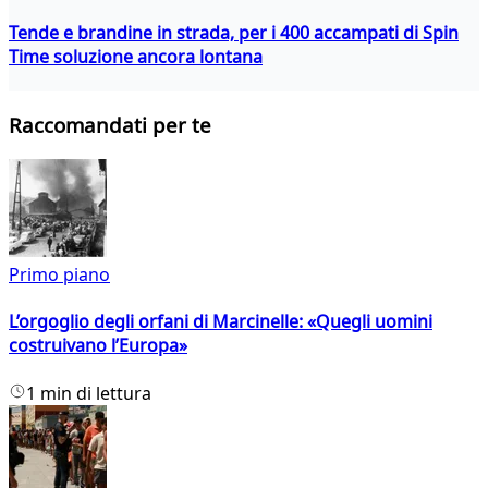
Tende e brandine in strada, per i 400 accampati di Spin
Time soluzione ancora lontana
Raccomandati per te
Primo piano
L’orgoglio degli orfani di Marcinelle: «Quegli uomini
costruivano l’Europa»
1 min di lettura