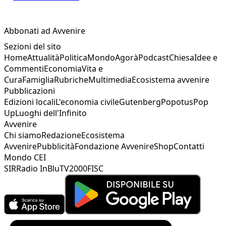
Abbonati ad Avvenire
Sezioni del sito
Home
Attualità
Politica
Mondo
Agorà
Podcast
Chiesa
Idee e
Commenti
Economia
Vita e
Cura
Famiglia
Rubriche
Multimedia
Ecosistema avvenire
Pubblicazioni
Edizioni locali
L'economia civile
Gutenberg
Popotus
Pop
Up
Luoghi dell'Infinito
Avvenire
Chi siamo
Redazione
Ecosistema
Avvenire
Pubblicità
Fondazione Avvenire
Shop
Contatti
Mondo CEI
SIR
Radio InBlu
TV2000
FISC