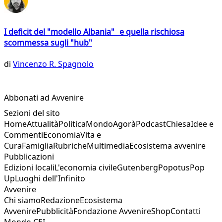
I deficit del "modello Albania" e quella rischiosa
scommessa sugli "hub"
di
Vincenzo R. Spagnolo
Abbonati ad Avvenire
Sezioni del sito
Home
Attualità
Politica
Mondo
Agorà
Podcast
Chiesa
Idee e
Commenti
Economia
Vita e
Cura
Famiglia
Rubriche
Multimedia
Ecosistema avvenire
Pubblicazioni
Edizioni locali
L'economia civile
Gutenberg
Popotus
Pop
Up
Luoghi dell'Infinito
Avvenire
Chi siamo
Redazione
Ecosistema
Avvenire
Pubblicità
Fondazione Avvenire
Shop
Contatti
Mondo CEI