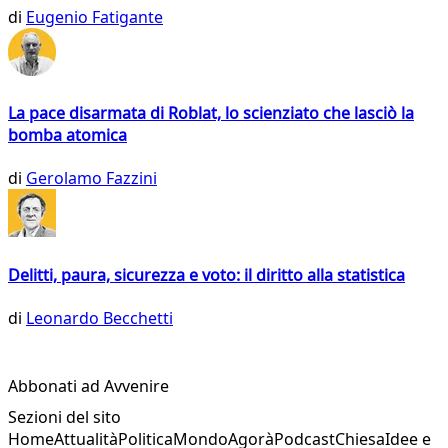
di
Eugenio Fatigante
La pace disarmata di Roblat, lo scienziato che lasciò la
bomba atomica
di
Gerolamo Fazzini
Delitti, paura, sicurezza e voto: il diritto alla statistica
di
Leonardo Becchetti
Abbonati ad Avvenire
Sezioni del sito
Home
Attualità
Politica
Mondo
Agorà
Podcast
Chiesa
Idee e