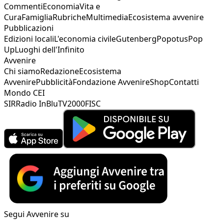
Commenti
Economia
Vita e
Cura
Famiglia
Rubriche
Multimedia
Ecosistema avvenire
Pubblicazioni
Edizioni locali
L'economia civile
Gutenberg
Popotus
Pop
Up
Luoghi dell'Infinito
Avvenire
Chi siamo
Redazione
Ecosistema
Avvenire
Pubblicità
Fondazione Avvenire
Shop
Contatti
Mondo CEI
SIR
Radio InBlu
TV2000
FISC
Segui Avvenire su