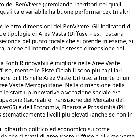
sito del BenVivere (premiando i territori nei quali
quali tale variabile ha buone performance). In altri
 le otto dimensioni del BenVivere. Gli indicatori di
due tipologie di Area Vasta (Diffuse – es. Toscana
 a seconda del punto focale che si prende in esame, si
tra, anche all’interno della stessa dimensione del
da Fonti Rinnovabili è migliore nelle Aree Vaste
use, mentre le Piste Ciclabili sono più capillari
re di ETS nelle Aree Vaste Diffuse, a fronte di un
 Aree Vaste Metropolitane. Nella dimensione della
le start-up innovative a vocazione sociale e/o
cupazione (Laureati e Transizione del Mercato del
over65) e dell’Economia, Finanza e Prossimità (Pil
sistematicamente livelli più elevati (anche se non in
e al dibattito politico ed economico su come
nda che si tratti di Aree Vaste Diffuse o di Aree Vaste