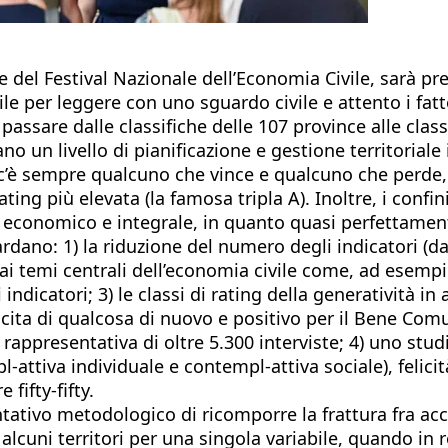
ne del Festival Nazionale dell’Economia Civile, sarà p
ile per leggere con uno sguardo civile e attento i fatto
i passare dalle classifiche delle 107 province alle clas
o un livello di pianificazione e gestione territoriale 
c’è sempre qualcuno che vince e qualcuno che perde, 
ting più elevata (la famosa tripla A). Inoltre, i confi
e economico e integrale, in quanto quasi perfettament
dano: 1) la riduzione del numero degli indicatori (da 
 temi centrali dell’economia civile come, ad esempio,
dicatori; 3) le classi di rating della generatività in a
escita di qualcosa di nuovo e positivo per il Bene Com
 rappresentativa di oltre 5.300 interviste; 4) uno stu
l-attiva individuale e contempl-attiva sociale), felici
 fifty-fifty.
ntativo metodologico di ricomporre la frattura fra acce
e alcuni territori per una singola variabile, quando i