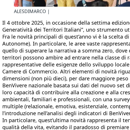
ALESDIMARCO |
Il 4 ottobre 2025, in occasione della settima edizio
Generatività dei Territori Italiani”, uno strumento ut
Fra le novità principali di quest’anno vi è la scelta d
Autonome). In particolare, le aree vaste rappresentan
quello di superare la narrativa a somma zero, dove 
territori possono ambire ad entrare nella classe di ra
rappresentative delle esigenze dello sviluppo local
Camere di Commercio. Altri elementi di novità riguar
dimensioni (non più dieci), per dare maggiore peso ai
BenVivere nazionale basata sui dati del nuovo set di in
loro capacità di contribuire alla creazione e alla cr
ambientali, familiari e professionali, con una survey
multiple (relazionale, emotiva, esistenziale, contemp
l’introduzione nell’analisi degli indicatori di BenVivere
In particolare, quest’ultima novità rappresenta il te
qualità della vita, evitando il paradosso di premiar