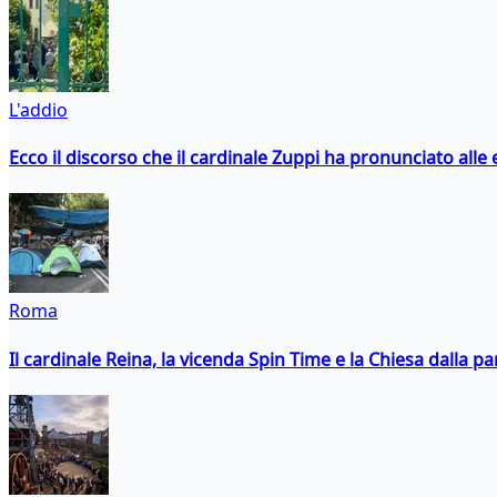
L'addio
Ecco il discorso che il cardinale Zuppi ha pronunciato alle 
Roma
Il cardinale Reina, la vicenda Spin Time e la Chiesa dalla par