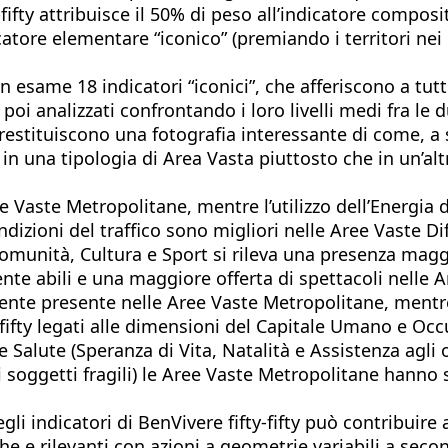
ty-fifty attribuisce il 50% di peso all’indicatore compo
atore elementare “iconico” (premiando i territori nei 
esame 18 indicatori “iconici”, che afferiscono a tutte
poi analizzati confrontando i loro livelli medi fra le 
ati restituiscono una fotografia interessante di come,
a in una tipologia di Area Vasta piuttosto che in un’al
e Vaste Metropolitane, mentre l’utilizzo dell’Energia 
izioni del traffico sono migliori nelle Aree Vaste Diff
munità, Cultura e Sport si rileva una presenza maggio
ente abili e una maggiore offerta di spettacoli nelle
nte presente nelle Aree Vaste Metropolitane, mentre 
y-fifty legati alle dimensioni del Capitale Umano e Oc
e Salute (Speranza di Vita, Natalità e Assistenza agli 
i soggetti fragili) le Aree Vaste Metropolitane hanno 
gli indicatori di BenVivere fifty-fifty può contribuir
he e rilevanti con azioni a geometrie variabili a seco