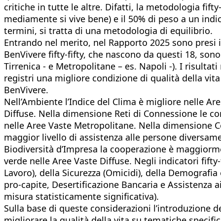
critiche in tutte le altre. Difatti, la metodologia fif
mediamente si vive bene) e il 50% di peso a un indic
termini, si tratta di una metodologia di equilibrio.
Entrando nel merito, nel Rapporto 2025 sono presi in 
BenVivere fifty-fifty, che nascono da questi 18, sono 
Tirrenica - e Metropolitane – es. Napoli -). I risult
registri una migliore condizione di qualità della vit
BenVivere.
Nell’Ambiente l’Indice del Clima è migliore nelle Are
Diffuse. Nella dimensione Reti di Connessione le cond
nelle Aree Vaste Metropolitane. Nella dimensione Co
maggior livello di assistenza alle persone diversam
Biodiversità d’Impresa la cooperazione è maggiorme
verde nelle Aree Vaste Diffuse. Negli indicatori fift
Lavoro), della Sicurezza (Omicidi), della Demografia 
pro-capite, Desertificazione Bancaria e Assistenza a
misura statisticamente significativa).
Sulla base di queste considerazioni l’introduzione de
migliorare la qualità della vita su tematiche specific