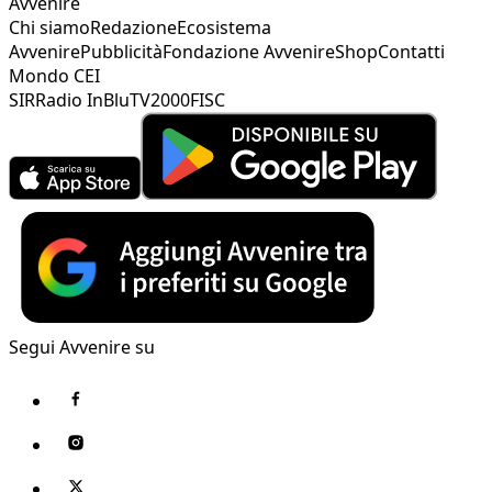
Avvenire
Chi siamo
Redazione
Ecosistema
Avvenire
Pubblicità
Fondazione Avvenire
Shop
Contatti
Mondo CEI
SIR
Radio InBlu
TV2000
FISC
Segui Avvenire su