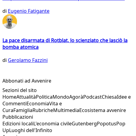
di
Eugenio Fatigante
La pace disarmata di Rotblat, lo scienziato che lasciò la
bomba atomica
di
Gerolamo Fazzini
Abbonati ad Avvenire
Sezioni del sito
Home
Attualità
Politica
Mondo
Agorà
Podcast
Chiesa
Idee e
Commenti
Economia
Vita e
Cura
Famiglia
Rubriche
Multimedia
Ecosistema avvenire
Pubblicazioni
Edizioni locali
L'economia civile
Gutenberg
Popotus
Pop
Up
Luoghi dell'Infinito