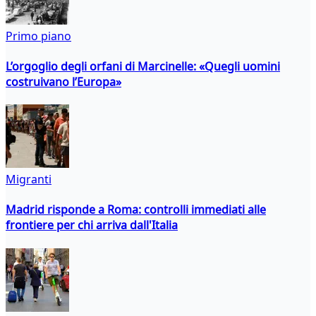
Primo piano
L’orgoglio degli orfani di Marcinelle: «Quegli uomini
costruivano l’Europa»
Migranti
Madrid risponde a Roma: controlli immediati alle
frontiere per chi arriva dall'Italia