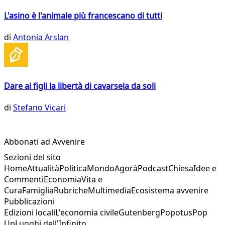
L'asino è l'animale più francescano di tutti
di
Antonia Arslan
Dare ai figli la libertà di cavarsela da soli
di
Stefano Vicari
Abbonati ad Avvenire
Sezioni del sito
Home
Attualità
Politica
Mondo
Agorà
Podcast
Chiesa
Idee e
Commenti
Economia
Vita e
Cura
Famiglia
Rubriche
Multimedia
Ecosistema avvenire
Pubblicazioni
Edizioni locali
L'economia civile
Gutenberg
Popotus
Pop
Up
Luoghi dell'Infinito