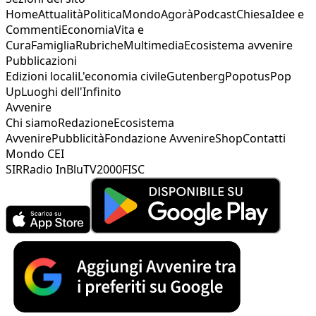
Home
Attualità
Politica
Mondo
Agorà
Podcast
Chiesa
Idee e
Commenti
Economia
Vita e
Cura
Famiglia
Rubriche
Multimedia
Ecosistema avvenire
Pubblicazioni
Edizioni locali
L'economia civile
Gutenberg
Popotus
Pop
Up
Luoghi dell'Infinito
Avvenire
Chi siamo
Redazione
Ecosistema
Avvenire
Pubblicità
Fondazione Avvenire
Shop
Contatti
Mondo CEI
SIR
Radio InBlu
TV2000
FISC