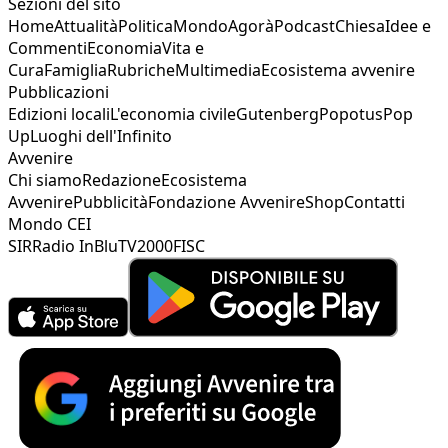
Sezioni del sito
Home
Attualità
Politica
Mondo
Agorà
Podcast
Chiesa
Idee e
Commenti
Economia
Vita e
Cura
Famiglia
Rubriche
Multimedia
Ecosistema avvenire
Pubblicazioni
Edizioni locali
L'economia civile
Gutenberg
Popotus
Pop
Up
Luoghi dell'Infinito
Avvenire
Chi siamo
Redazione
Ecosistema
Avvenire
Pubblicità
Fondazione Avvenire
Shop
Contatti
Mondo CEI
SIR
Radio InBlu
TV2000
FISC