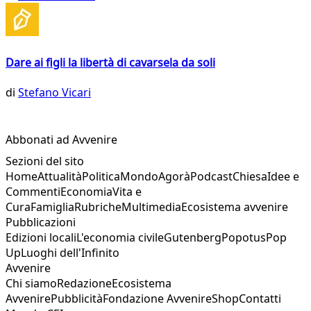
Dare ai figli la libertà di cavarsela da soli
di
Stefano Vicari
Abbonati ad Avvenire
Sezioni del sito
Home
Attualità
Politica
Mondo
Agorà
Podcast
Chiesa
Idee e
Commenti
Economia
Vita e
Cura
Famiglia
Rubriche
Multimedia
Ecosistema avvenire
Pubblicazioni
Edizioni locali
L'economia civile
Gutenberg
Popotus
Pop
Up
Luoghi dell'Infinito
Avvenire
Chi siamo
Redazione
Ecosistema
Avvenire
Pubblicità
Fondazione Avvenire
Shop
Contatti